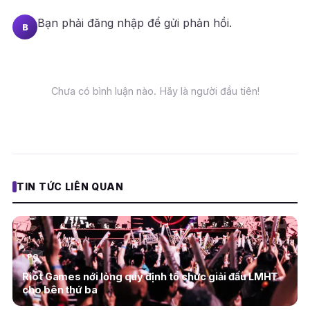
Bạn phải
đăng nhập
để gửi phản hồi.
B
Chưa có bình luận nào. Hãy là người đầu tiên!
TIN TỨC LIÊN QUAN
PC
Riot Games nới lỏng quy định tổ chức giải đấu LMHT
cho bên thứ ba