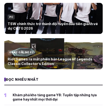
PC
TSW chính thức trở thành đội tuyển đầu tiên giành vé
dự CKTG 2026
GAME ONLINE PC
Riot Games ra mắt phiên bản League of Legends
Classic Collector’s Edition
ĐỌC NHIỀU NHẤT
1
Khám phá kho tàng game Y8: Tuyển tập những tựa
game hay nhất mọi thời đại