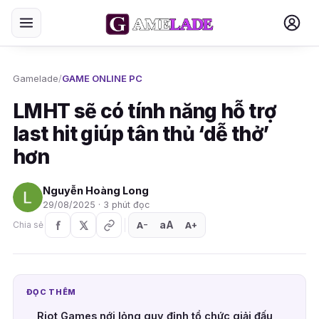
Gamelade
/
GAME ONLINE PC
LMHT sẽ có tính năng hỗ trợ
last hit giúp tân thủ ‘dễ thở’
hơn
Nguyễn Hoàng Long
29/08/2025 · 3 phút đọc
aA
A
A
Chia sẻ
+
−
ĐỌC THÊM
Riot Games nới lỏng quy định tổ chức giải đấu