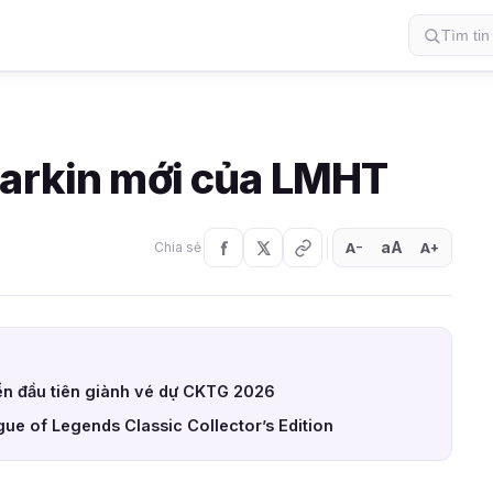
Darkin mới của LMHT
aA
A
A
Chia sẻ
+
−
ển đầu tiên giành vé dự CKTG 2026
ue of Legends Classic Collector’s Edition