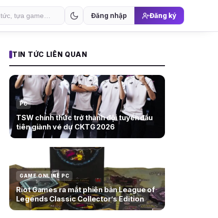
Đăng nhập
Đăng ký
TIN TỨC LIÊN QUAN
PC
TSW chính thức trở thành đội tuyển đầu
tiên giành vé dự CKTG 2026
GAME ONLINE PC
Riot Games ra mắt phiên bản League of
Legends Classic Collector’s Edition