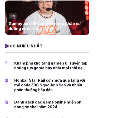
PC
Gumayusi thất vọng với meta pháp sư
đường dưới trong LMHT
ĐỌC NHIỀU NHẤT
1
Khám phá kho tàng game Y8: Tuyển tập
những tựa game hay nhất mọi thời đại
2
Honkai: Star Rail cơn mưa quà tặng với
mã code 300 Ngọc Ánh Sao và nhiều
phần thưởng hấp dẫn
3
Danh sách các game online miễn phí
đáng để chơi năm 2024