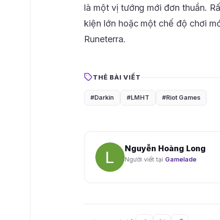
là một vị tướng mới đơn thuần. R
kiện lớn hoặc một chế độ chơi mớ
Runeterra.
THẺ BÀI VIẾT
#Darkin
#LMHT
#Riot Games
Nguyễn Hoàng Long
Người viết tại
Gamelade