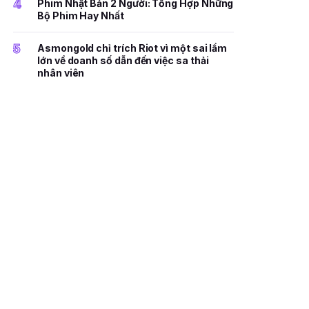
4
Phim Nhật Bản 2 Người: Tổng Hợp Những
Bộ Phim Hay Nhất
5
Asmongold chỉ trích Riot vì một sai lầm
lớn về doanh số dẫn đến việc sa thải
nhân viên