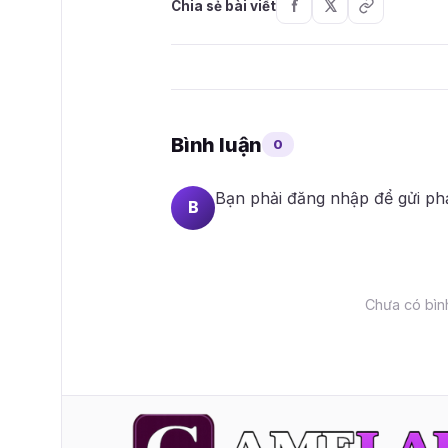
Chia sẻ bài viết
Bình luận
0
Bạn phải
đăng nhập
để gửi ph
B
Chưa có bình