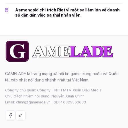
5
Asmongold chỉ trích Riot vì một sai lầm lớn về doanh
số dẫn đến việc sa thải nhân viên
GAMELADE là trang mạng xã hội tin game trong nước và Quốc
tế, cập nhật nội dung nhanh nhất tại Việt Nam.
Công ty chủ quản: Công ty TNHH MTV Xuân Diệu Media
Chịu trách nhiệm nội dung: Nguyễn Xuân Chính
Email: chinh@gamelade.vn · SĐT: 0325563003