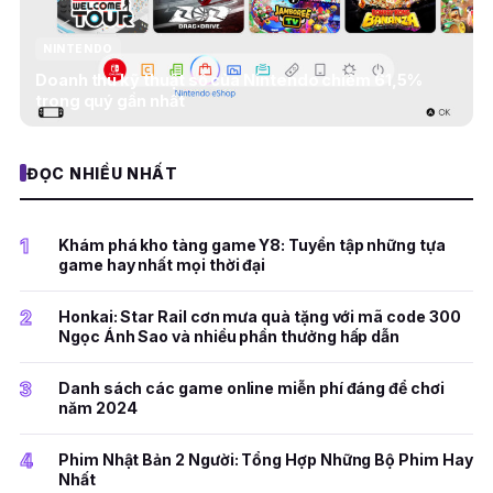
NINTENDO
Doanh thu kỹ thuật số của Nintendo chiếm 61,5%
trong quý gần nhất
ĐỌC NHIỀU NHẤT
1
Khám phá kho tàng game Y8: Tuyển tập những tựa
game hay nhất mọi thời đại
2
Honkai: Star Rail cơn mưa quà tặng với mã code 300
Ngọc Ánh Sao và nhiều phần thưởng hấp dẫn
3
Danh sách các game online miễn phí đáng để chơi
năm 2024
4
Phim Nhật Bản 2 Người: Tổng Hợp Những Bộ Phim Hay
Nhất