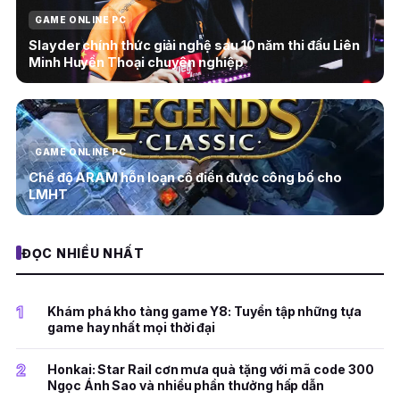
GAME ONLINE PC
Slayder chính thức giải nghệ sau 10 năm thi đấu Liên
Minh Huyền Thoại chuyên nghiệp
GAME ONLINE PC
Chế độ ARAM hỗn loạn cổ điển được công bố cho
LMHT
ĐỌC NHIỀU NHẤT
1
Khám phá kho tàng game Y8: Tuyển tập những tựa
game hay nhất mọi thời đại
2
Honkai: Star Rail cơn mưa quà tặng với mã code 300
Ngọc Ánh Sao và nhiều phần thưởng hấp dẫn