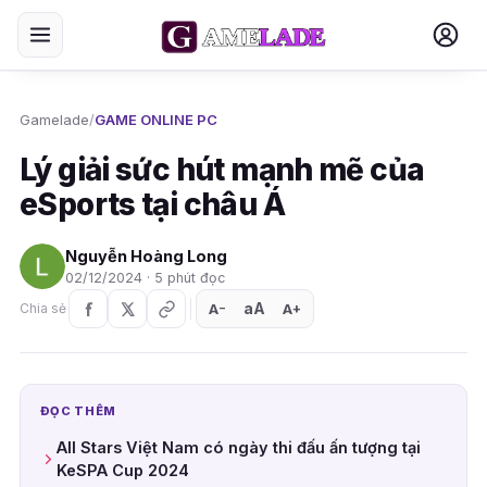
Gamelade
/
GAME ONLINE PC
Lý giải sức hút mạnh mẽ của
eSports tại châu Á
Nguyễn Hoàng Long
02/12/2024 · 5 phút đọc
aA
A
A
Chia sẻ
+
−
ĐỌC THÊM
All Stars Việt Nam có ngày thi đấu ấn tượng tại
KeSPA Cup 2024