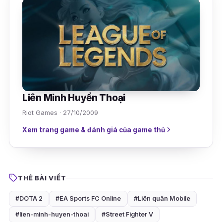
Liên Minh Huyền Thoại
Riot Games · 27/10/2009
Xem trang game & đánh giá của game thủ
THẺ BÀI VIẾT
#DOTA 2
#EA Sports FC Online
#Liên quân Mobile
#lien-minh-huyen-thoai
#Street Fighter V