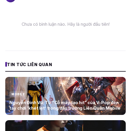
Chưa có bình luận nào. Hãy là người đầu tiên!
TIN TỨC LIÊN QUAN
MOBILE
Nguyễn Đình Vũ: Từ “Cỗ máy tạo hit” của V-Pop đến
tay chơi ‘khét lẹt’ trong đấu trường Liên Quân Mobile