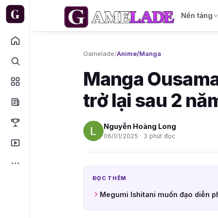
Nền tảng
Gamelade
/
Anime/Manga
Manga Ousama 
trở lại sau 2 n
Nguyễn Hoàng Long
06/01/2025 · 3 phút đọc
ĐỌC THÊM
Megumi Ishitani muốn đạo diễn 