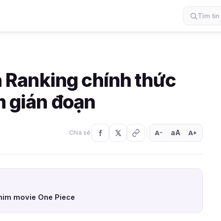
Ranking chính thức
ăm gián đoạn
aA
A
A
Chia sẻ
+
−
phim movie One Piece