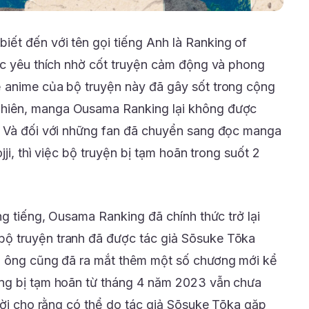
biết đến với tên gọi tiếng Anh là Ranking of
ợc yêu thích nhờ cốt truyện cảm động và phong
 anime của bộ truyện này đã gây sốt trong cộng
hiên, manga Ousama Ranking lại không được
. Và đối với những fan đã chuyển sang đọc manga
jji, thì việc bộ truyện bị tạm hoãn trong suốt 2
ng tiếng, Ousama Ranking đã chính thức trở lại
ộ truyện tranh đã được tác giả Sōsuke Tōka
à ông cũng đã ra mắt thêm một số chương mới kể
ng bị tạm hoãn từ tháng 4 năm 2023 vẫn chưa
gười cho rằng có thể do tác giả Sōsuke Tōka gặp