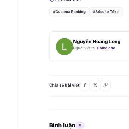
#Ousama Ranking
#Sōsuke Tōka
Nguyễn Hoàng Long
Người viết tại
Gamelade
Chia sẻ bài viết
Bình luận
0