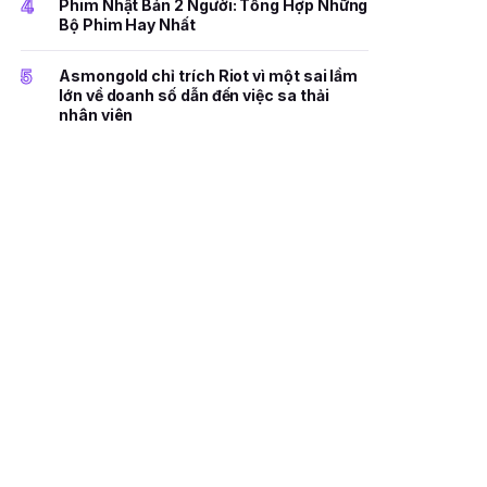
4
Phim Nhật Bản 2 Người: Tổng Hợp Những
Bộ Phim Hay Nhất
5
Asmongold chỉ trích Riot vì một sai lầm
lớn về doanh số dẫn đến việc sa thải
nhân viên