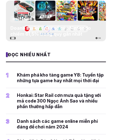
NINTENDO
Doanh thu kỹ thuật số của Nintendo
chiếm 61,5% trong quý gần nhất
ĐỌC NHIỀU NHẤT
1
Khám phá kho tàng game Y8: Tuyển tập
những tựa game hay nhất mọi thời đại
2
Honkai: Star Rail cơn mưa quà tặng với
mã code 300 Ngọc Ánh Sao và nhiều
phần thưởng hấp dẫn
3
Danh sách các game online miễn phí
đáng để chơi năm 2024