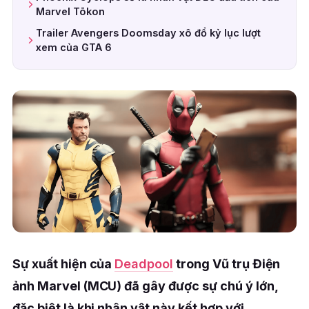
Marvel Tōkon
Trailer Avengers Doomsday xô đổ kỷ lục lượt
xem của GTA 6
Sự xuất hiện của
Deadpool
trong Vũ trụ Điện
ảnh Marvel (MCU) đã gây được sự chú ý lớn,
đặc biệt là khi nhân vật này kết hợp với