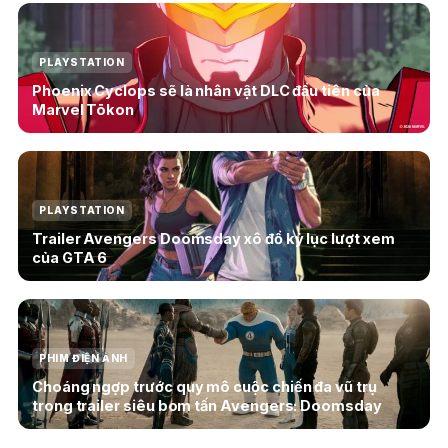
PLAYSTATION
Phoenix Cyclops sẽ là nhân vật DLC đầu tiên của
Marvel Tōkon
PLAYSTATION
Trailer Avengers Doomsday xô đổ kỷ lục lượt xem
của GTA 6
PHIM ĐIỆN ẢNH
Choáng ngợp trước quy mô cuộc chiến đa vũ trụ
trong trailer siêu bom tấn Avengers: Doomsday