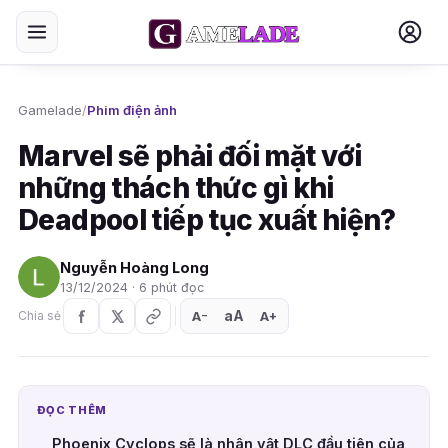
Gamelade
/
Phim điện ảnh
Marvel sẽ phải đối mặt với
những thách thức gì khi
Deadpool tiếp tục xuất hiện?
Nguyễn Hoàng Long
13/12/2024 · 6 phút đọc
aA
A
A
Chia sẻ
+
−
ĐỌC THÊM
Phoenix Cyclops sẽ là nhân vật DLC đầu tiên của