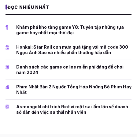
ĐỌC NHIỀU NHẤT
1
Khám phá kho tàng game Y8: Tuyển tập những tựa
game hay nhất mọi thời đại
2
Honkai: Star Rail cơn mưa quà tặng với mã code 300
Ngọc Ánh Sao và nhiều phần thưởng hấp dẫn
3
Danh sách các game online miễn phí đáng để chơi
năm 2024
4
Phim Nhật Bản 2 Người: Tổng Hợp Những Bộ Phim Hay
Nhất
5
Asmongold chỉ trích Riot vì một sai lầm lớn về doanh
số dẫn đến việc sa thải nhân viên