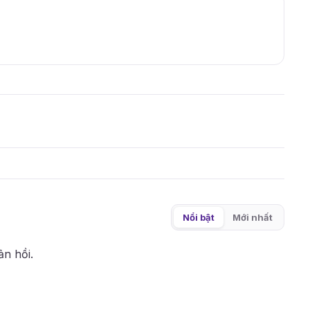
Nổi bật
Mới nhất
ản hồi.