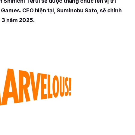
Shinichi Terui sẽ được thăng chức lên vị trí
Games. CEO hiện tại, Suminobu Sato, sẽ chính
g 3 năm 2025.