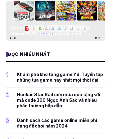
NINTENDO
Doanh thu kỹ thuật số của Nintendo
chiếm 61,5% trong quý gần nhất
ĐỌC NHIỀU NHẤT
1
Khám phá kho tàng game Y8: Tuyển tập
những tựa game hay nhất mọi thời đại
2
Honkai: Star Rail cơn mưa quà tặng với
mã code 300 Ngọc Ánh Sao và nhiều
phần thưởng hấp dẫn
3
Danh sách các game online miễn phí
đáng để chơi năm 2024