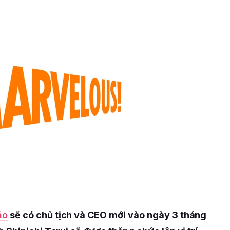
áo
sẽ có chủ tịch và CEO mới vào ngày 3 tháng