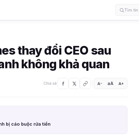
es thay đổi CEO sau
oanh không khả quan
aA
A
A
Chia sẻ
+
−
nh bị cáo buộc rửa tiền