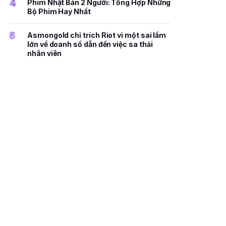
4
Phim Nhật Bản 2 Người: Tổng Hợp Những
Bộ Phim Hay Nhất
5
Asmongold chỉ trích Riot vì một sai lầm
lớn về doanh số dẫn đến việc sa thải
nhân viên