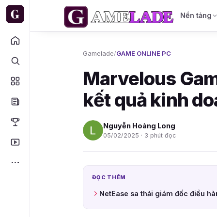
Nền tảng
Gamelade
/
GAME ONLINE PC
Marvelous Gam
kết quả kinh d
Nguyễn Hoàng Long
05/02/2025 · 3 phút đọc
ĐỌC THÊM
NetEase sa thải giám đốc điều hà