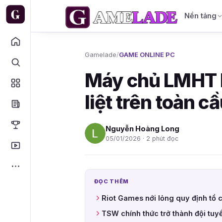
Nền tảng
Gamelade
/
GAME ONLINE PC
Máy chủ LMHT b
liệt trên toàn c
Nguyễn Hoàng Long
05/01/2026 · 2 phút đọc
ĐỌC THÊM
Riot Games nới lỏng quy định tổ 
TSW chính thức trở thành đội tuy