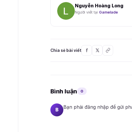
Nguyễn Hoàng Long
Người viết tại
Gamelade
Chia sẻ bài viết
Bình luận
0
Bạn phải
đăng nhập
để gửi ph
B