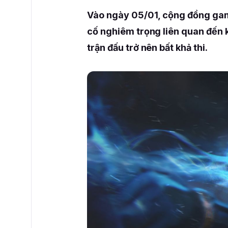
Vào ngày 05/01, cộng đồng ga
cố nghiêm trọng liên quan đến k
trận đấu trở nên bất khả thi.