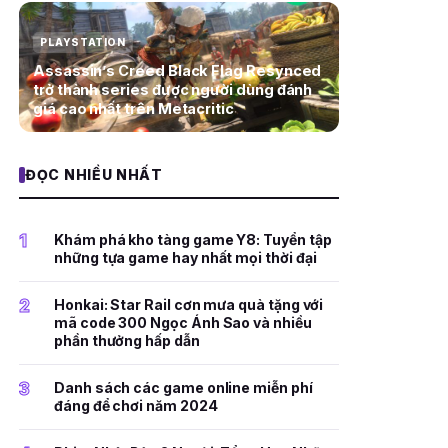
PLAYSTATION
Assassin’s Creed Black Flag Resynced
trở thành series được người dùng đánh
giá cao nhất trên Metacritic
ĐỌC NHIỀU NHẤT
1
Khám phá kho tàng game Y8: Tuyển tập
những tựa game hay nhất mọi thời đại
2
Honkai: Star Rail cơn mưa quà tặng với
mã code 300 Ngọc Ánh Sao và nhiều
phần thưởng hấp dẫn
3
Danh sách các game online miễn phí
đáng để chơi năm 2024