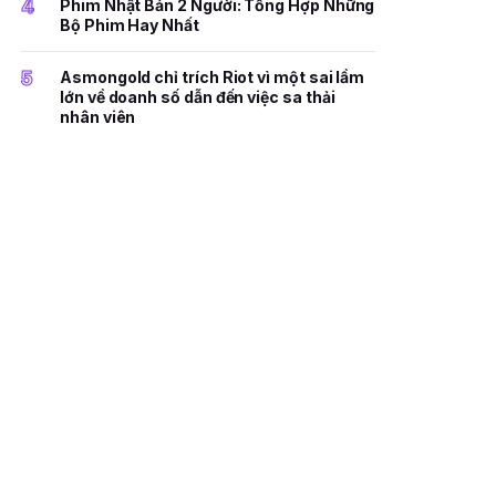
4
Phim Nhật Bản 2 Người: Tổng Hợp Những
Bộ Phim Hay Nhất
5
Asmongold chỉ trích Riot vì một sai lầm
lớn về doanh số dẫn đến việc sa thải
nhân viên