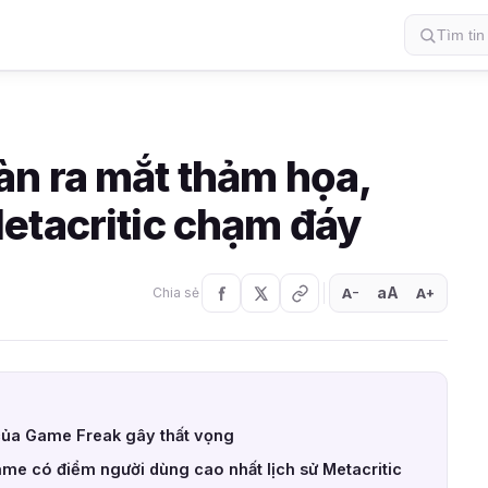
n ra mắt thảm họa,
etacritic chạm đáy
aA
A
A
Chia sẻ
+
−
của Game Freak gây thất vọng
game có điểm người dùng cao nhất lịch sử Metacritic