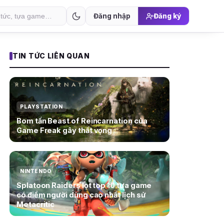
Đăng nhập
Đăng ký
TIN TỨC LIÊN QUAN
PLAYSTATION
Bom tấn Beast of Reincarnation của
Game Freak gây thất vọng
NINTENDO
Splatoon Raiders lọt top 10 tựa game
có điểm người dùng cao nhất lịch sử
Metacritic