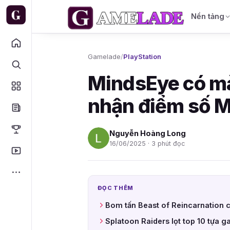
Nền tảng
Gamelade
/
PlayStation
MindsEye có mà
nhận điểm số M
Nguyễn Hoàng Long
16/06/2025 · 3 phút đọc
ĐỌC THÊM
Bom tấn Beast of Reincarnation 
Splatoon Raiders lọt top 10 tựa 