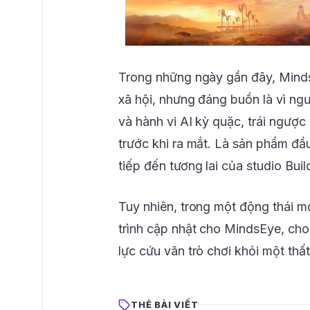
Trong những ngày gần đây, Minds
xã hội, nhưng đáng buồn là vì ngư
và hành vi AI kỳ quặc, trái ngượ
trước khi ra mắt. Là sản phẩm đầ
tiếp đến tương lai của studio Bui
Tuy nhiên, trong một động thái m
trình cập nhật cho MindsEye, cho 
lực cứu vãn trò chơi khỏi một thất
THẺ BÀI VIẾT