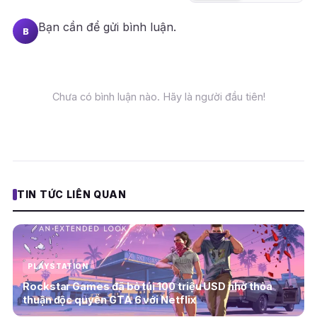
Bạn cần
để gửi bình luận.
B
Chưa có bình luận nào. Hãy là người đầu tiên!
TIN TỨC LIÊN QUAN
PLAYSTATION
Rockstar Games đã bỏ túi 100 triệu USD nhờ thỏa
thuận độc quyền GTA 6 với Netflix