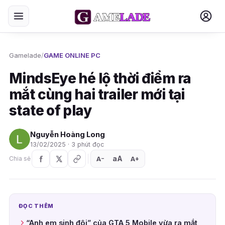
Gamelade
/
GAME ONLINE PC
MindsEye hé lộ thời điểm ra
mắt cùng hai trailer mới tại
state of play
Nguyễn Hoàng Long
13/02/2025 · 3 phút đọc
aA
A
A
Chia sẻ
+
−
ĐỌC THÊM
“Anh em sinh đôi” của GTA 5 Mobile vừa ra mắt