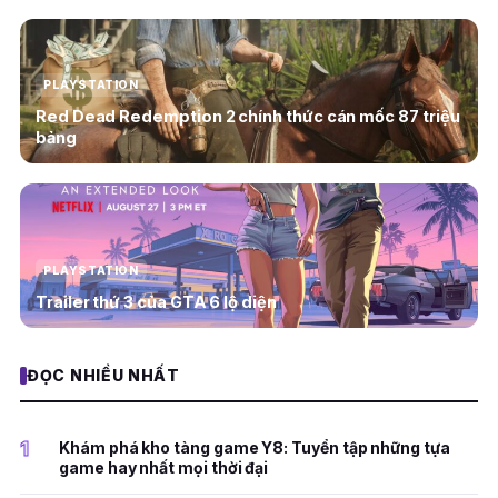
PLAYSTATION
Red Dead Redemption 2 chính thức cán mốc 87 triệu
bảng
PLAYSTATION
Trailer thứ 3 của GTA 6 lộ diện
ĐỌC NHIỀU NHẤT
1
Khám phá kho tàng game Y8: Tuyển tập những tựa
game hay nhất mọi thời đại