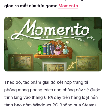
gian ra mắt của tựa game
Momento
.
Theo đó, tác phẩm giải đố kết hợp trang trí
phòng mang phong cách nhẹ nhàng này sẽ được
trình làng vào tháng 6 tới đây trên hàng loạt nền
tảng bao gồm Windows PC (thông qua Steam),