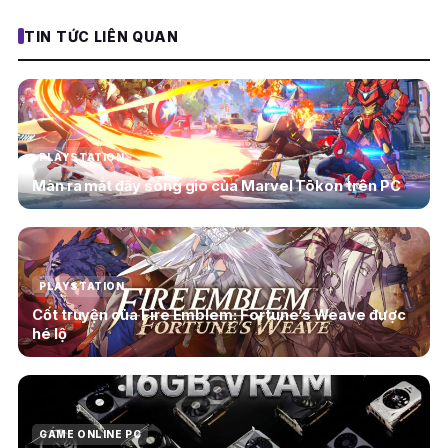
TIN TỨC LIÊN QUAN
PLAYSTATION
Màn ra mắt đầy sóng gió của Marvel Tōkon trên PC
PLAYSTATION
Cốt truyện của Fire Emblem: Fortune’s Weave được
hé lộ
GAME ONLINE PC