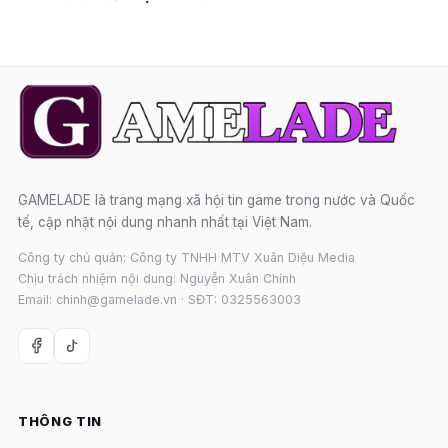
GAMELADE là trang mạng xã hội tin game trong nước và Quốc
tế, cập nhật nội dung nhanh nhất tại Việt Nam.
Công ty chủ quản: Công ty TNHH MTV Xuân Diệu Media
Chịu trách nhiệm nội dung: Nguyễn Xuân Chính
Email: chinh@gamelade.vn · SĐT: 0325563003
THÔNG TIN