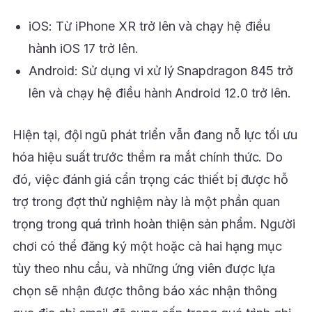
iOS: Từ iPhone XR trở lên và chạy hệ điều
hành iOS 17 trở lên.
Android: Sử dụng vi xử lý Snapdragon 845 trở
lên và chạy hệ điều hành Android 12.0 trở lên.
Hiện tại, đội ngũ phát triển vẫn đang nỗ lực tối ưu
hóa hiệu suất trước thềm ra mắt chính thức. Do
đó, việc đánh giá cẩn trọng các thiết bị được hỗ
trợ trong đợt thử nghiệm này là một phần quan
trọng trong quá trình hoàn thiện sản phẩm. Người
chơi có thể đăng ký một hoặc cả hai hạng mục
tùy theo nhu cầu, và những ứng viên được lựa
chọn sẽ nhận được thông báo xác nhận thông