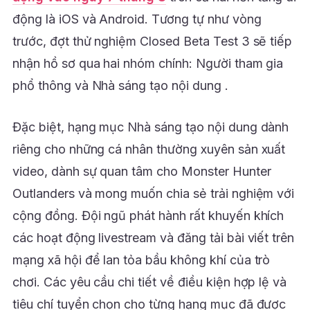
động là iOS và Android. Tương tự như vòng
trước, đợt thử nghiệm Closed Beta Test 3 sẽ tiếp
nhận hồ sơ qua hai nhóm chính: Người tham gia
phổ thông và Nhà sáng tạo nội dung .
Đặc biệt, hạng mục Nhà sáng tạo nội dung dành
riêng cho những cá nhân thường xuyên sản xuất
video, dành sự quan tâm cho Monster Hunter
Outlanders và mong muốn chia sẻ trải nghiệm với
cộng đồng. Đội ngũ phát hành rất khuyến khích
các hoạt động livestream và đăng tải bài viết trên
mạng xã hội để lan tỏa bầu không khí của trò
chơi. Các yêu cầu chi tiết về điều kiện hợp lệ và
tiêu chí tuyển chọn cho từng hạng mục đã được