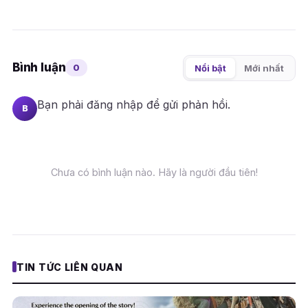
Bình luận
0
Nổi bật
Mới nhất
Bạn phải
đăng nhập
để gửi phản hồi.
B
Chưa có bình luận nào. Hãy là người đầu tiên!
TIN TỨC LIÊN QUAN