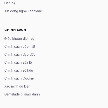
Liên hệ
Tin công nghệ Techlade
CHÍNH SÁCH
Điều khoản dịch vụ
Chính sách bảo mật
Chính sách đạo đức
Chính sách sửa lỗi
Chính sách sở hữu
Chính sách Cookie
Xác minh dữ kiện
Gamelade bị mạo danh