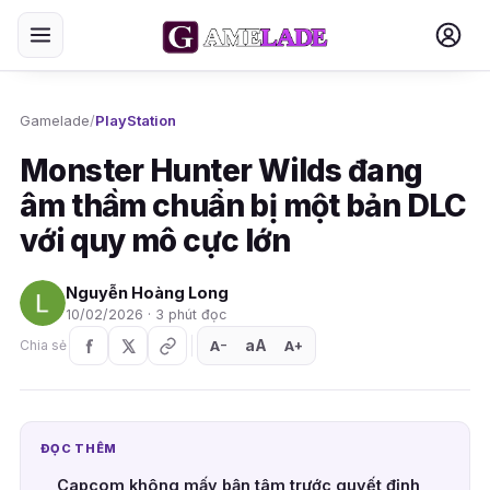
Gamelade
/
PlayStation
Monster Hunter Wilds đang
âm thầm chuẩn bị một bản DLC
với quy mô cực lớn
Nguyễn Hoàng Long
10/02/2026 · 3 phút đọc
aA
A
A
Chia sẻ
+
−
ĐỌC THÊM
Capcom không mấy bận tâm trước quyết định