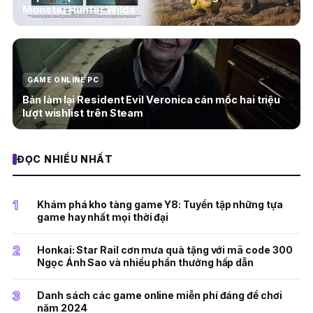
Monster Hunter Wilds
GAME ONLINE PC
Bản làm lại Resident Evil Veronica cán mốc hai triệu
lượt wishlist trên Steam
ĐỌC NHIỀU NHẤT
1
Khám phá kho tàng game Y8: Tuyển tập những tựa
game hay nhất mọi thời đại
2
Honkai: Star Rail cơn mưa quà tặng với mã code 300
Ngọc Ánh Sao và nhiều phần thưởng hấp dẫn
3
Danh sách các game online miễn phí đáng để chơi
năm 2024