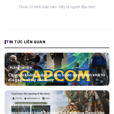
Chưa có bình luận nào. Hãy là người đầu tiên!
TIN TỨC LIÊN QUAN
PLAYSTATION
Capcom không mấy bận tâm trước quyết định khải tử
đĩa gaem vật lý của Sony
PLAYSTATION
Capcom phát hành bản chơi thử Prologue Demo cho