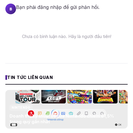
Bạn phải
đăng nhập
để gửi phản hồi.
B
Chưa có bình luận nào. Hãy là người đầu tiên!
TIN TỨC LIÊN QUAN
NINTENDO
Doanh thu kỹ thuật số của Nintendo chiếm 61,5%
trong quý gần nhất