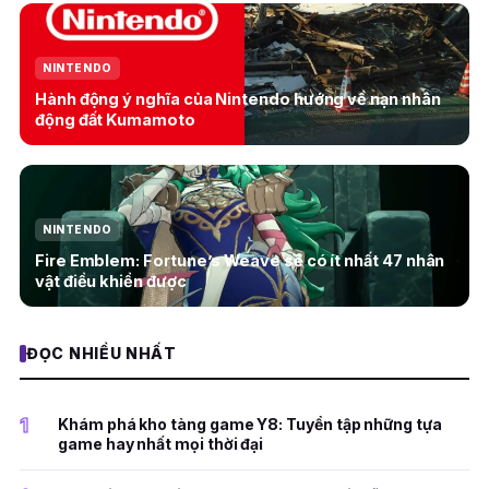
NINTENDO
Hành động ý nghĩa của Nintendo hướng về nạn nhân
động đất Kumamoto
NINTENDO
Fire Emblem: Fortune’s Weave sẽ có ít nhất 47 nhân
vật điều khiển được
ĐỌC NHIỀU NHẤT
1
Khám phá kho tàng game Y8: Tuyển tập những tựa
game hay nhất mọi thời đại