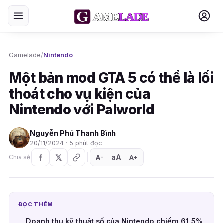
Gamelade
/
Nintendo
Một bản mod GTA 5 có thể là lối
thoát cho vụ kiện của
Nintendo với Palworld
Nguyễn Phú Thanh Bình
20/11/2024 · 5 phút đọc
aA
A
A
Chia sẻ
+
−
ĐỌC THÊM
Doanh thu kỹ thuật số của Nintendo chiếm 61,5%