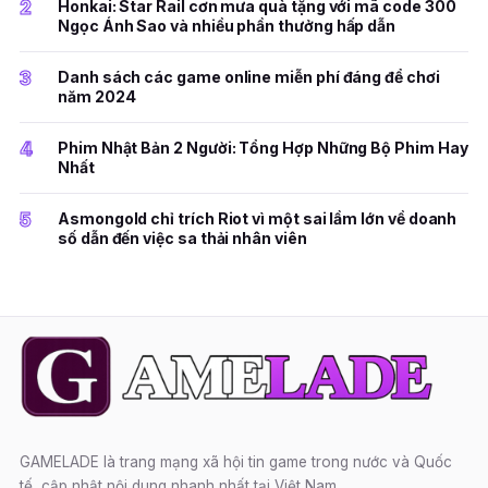
2
Honkai: Star Rail cơn mưa quà tặng với mã code 300
Ngọc Ánh Sao và nhiều phần thưởng hấp dẫn
3
Danh sách các game online miễn phí đáng để chơi
năm 2024
4
Phim Nhật Bản 2 Người: Tổng Hợp Những Bộ Phim Hay
Nhất
5
Asmongold chỉ trích Riot vì một sai lầm lớn về doanh
số dẫn đến việc sa thải nhân viên
GAMELADE là trang mạng xã hội tin game trong nước và Quốc
tế, cập nhật nội dung nhanh nhất tại Việt Nam.