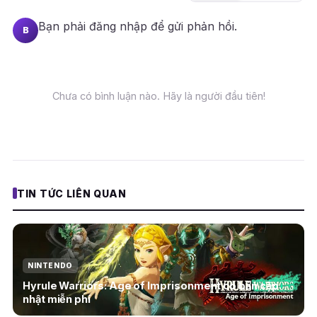
Bạn phải
đăng nhập
để gửi phản hồi.
B
Chưa có bình luận nào. Hãy là người đầu tiên!
TIN TỨC LIÊN QUAN
NINTENDO
Hyrule Warriors: Age of Imprisonment có bản cập
nhật miễn phí