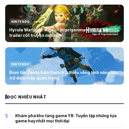
NINTENDO
Hyrule Warriors: Age of Imprisonment công bố
trailer cốt truyện mới nhất
NINTENDO
Bom tấn Zelda trên Switch 2 thiếu vắng tính năng lưu
trữ đám mây quan trọng
ĐỌC NHIỀU NHẤT
1
Khám phá kho tàng game Y8: Tuyển tập những tựa
game hay nhất mọi thời đại