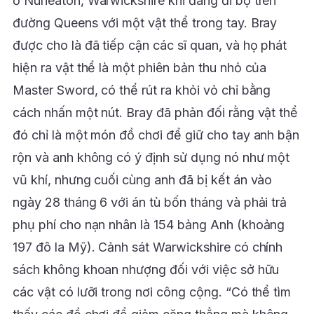
ở Nuneaton, Warwickshire khi đang đi bộ trên
đường Queens với một vật thể trong tay. Bray
được cho là đã tiếp cận các sĩ quan, và họ phát
hiện ra vật thể là một phiên bản thu nhỏ của
Master Sword, có thể rút ra khỏi vỏ chỉ bằng
cách nhấn một nút. Bray đã phản đối rằng vật thể
đó chỉ là một món đồ chơi để giữ cho tay anh bận
rộn và anh không có ý định sử dụng nó như một
vũ khí, nhưng cuối cùng anh đã bị kết án vào
ngày 28 tháng 6 với án tù bốn tháng và phải trả
phụ phí cho nạn nhân là 154 bảng Anh (khoảng
197 đô la Mỹ). Cảnh sát Warwickshire có chính
sách không khoan nhượng đối với việc sở hữu
các vật có lưỡi trong nơi công cộng. “Có thể tìm