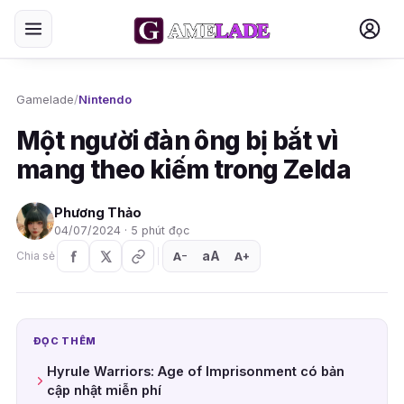
Gamelade
/
Nintendo
Một người đàn ông bị bắt vì
mang theo kiếm trong Zelda
Phương Thảo
04/07/2024 · 5 phút đọc
aA
A
A
Chia sẻ
+
−
ĐỌC THÊM
Hyrule Warriors: Age of Imprisonment có bản
cập nhật miễn phí