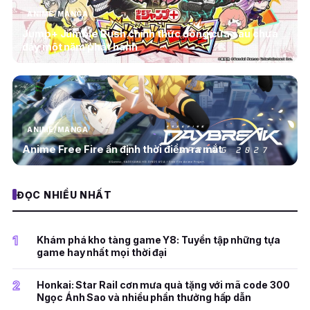
ANIME/MANGA
Jump+ Jumble Rush chính thức đóng cửa sau chưa
đầy một năm phát hành
ANIME/MANGA
Anime Free Fire ấn định thời điểm ra mắt
ĐỌC NHIỀU NHẤT
1
Khám phá kho tàng game Y8: Tuyển tập những tựa
game hay nhất mọi thời đại
2
Honkai: Star Rail cơn mưa quà tặng với mã code 300
Ngọc Ánh Sao và nhiều phần thưởng hấp dẫn