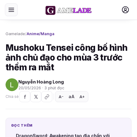
Gamelade
/
Anime/Manga
Mushoku Tensei công bố hình
ảnh chủ đạo cho mùa 3 trước
thềm ra mắt
Nguyễn Hoàng Long
20/05/2026 · 3 phút đọc
aA
A
A
Chia sẻ
+
−
ĐỌC THÊM
DragonSword: Awakening tạo địa chấn với