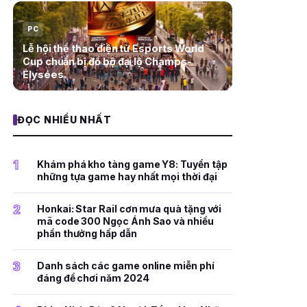
PC
Lễ hội thể thao điện tử Esports World
Cup chuẩn bị đổ bộ đại lộ Champs-
Élysées
ĐỌC NHIỀU NHẤT
1
Khám phá kho tàng game Y8: Tuyển tập
những tựa game hay nhất mọi thời đại
2
Honkai: Star Rail cơn mưa quà tặng với
mã code 300 Ngọc Ánh Sao và nhiều
phần thưởng hấp dẫn
3
Danh sách các game online miễn phí
đáng để chơi năm 2024