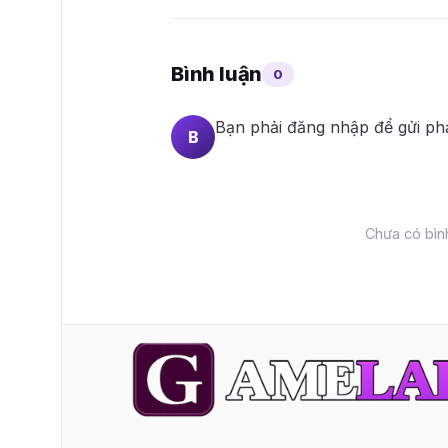
Bình luận
0
Bạn phải
đăng nhập
để gửi ph
B
Chưa có bình