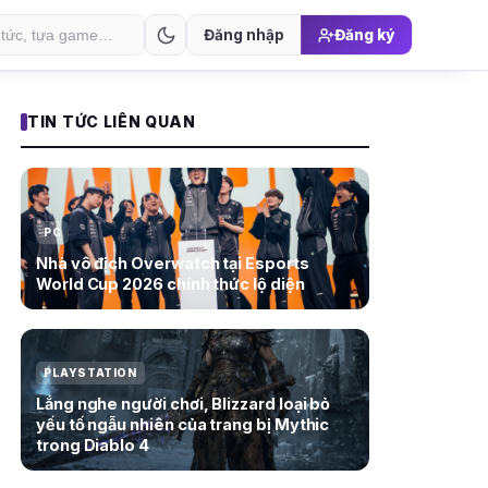
Đăng nhập
Đăng ký
TIN TỨC LIÊN QUAN
PC
Nhà vô địch Overwatch tại Esports
World Cup 2026 chính thức lộ diện
PLAYSTATION
Lắng nghe người chơi, Blizzard loại bỏ
yếu tố ngẫu nhiên của trang bị Mythic
trong Diablo 4