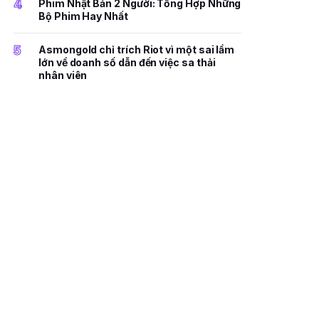
4
Phim Nhật Bản 2 Người: Tổng Hợp Những
Bộ Phim Hay Nhất
5
Asmongold chỉ trích Riot vì một sai lầm
lớn về doanh số dẫn đến việc sa thải
nhân viên