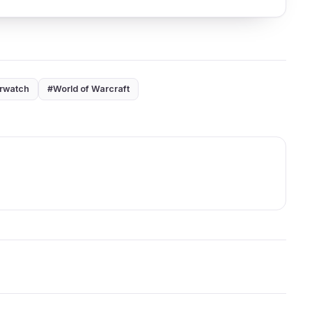
rwatch
#World of Warcraft