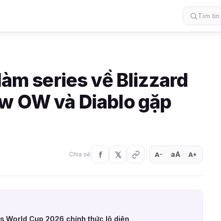
 làm series về Blizzard
ow OW và Diablo gặp
aA
A
A
Chia sẻ
+
−
s World Cup 2026 chính thức lộ diện