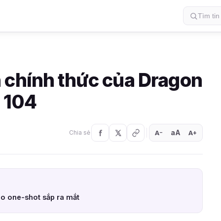
 chính thức của Dragon
p 104
aA
A
A
Chia sẻ
+
−
ho one-shot sắp ra mắt