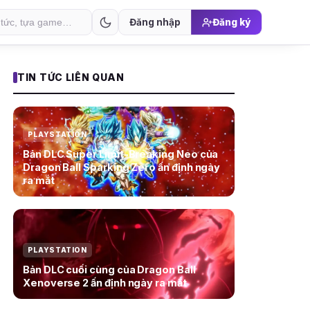
Đăng nhập
Đăng ký
TIN TỨC LIÊN QUAN
PLAYSTATION
Bản DLC Super Limit-Breaking Neo của
Dragon Ball Sparking Zero ấn định ngày
ra mắt
PLAYSTATION
Bản DLC cuối cùng của Dragon Ball
Xenoverse 2 ấn định ngày ra mắt