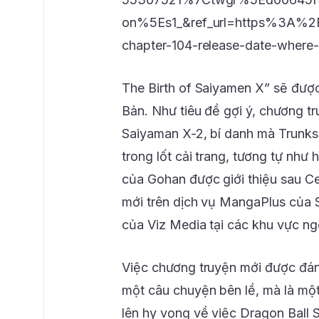
on%5Es1_&ref_url=https%3A%2
chapter-104-release-date-where
The Birth of Saiyamen X” sẽ đượ
Bản. Như tiêu đề gợi ý, chương 
Saiyaman X-2, bí danh mà Trunks
trong lốt cải trang, tương tự như
của Gohan được giới thiệu sau C
mới trên dịch vụ MangaPlus của 
của Viz Media tại các khu vực ng
Việc chương truyện mới được đán
một câu chuyện bên lề, mà là mộ
lên hy vọng về việc Dragon Ball Su