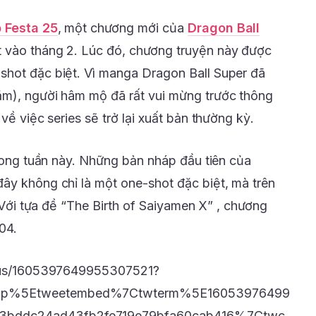
 Festa 25
, một chương mới của
Dragon Ball
t vào tháng 2. Lúc đó, chương truyện này được
shot đặc biệt. Vì manga Dragon Ball Super đã
ăm), người hâm mộ đã rất vui mừng trước thông
về việc series sẽ trở lại xuất bản thường kỳ.
trong tuần này. Những bản nháp đầu tiên của
ây không chỉ là một one-shot đặc biệt, mà trên
. Với tựa đề “The Birth of Saiyamen X” , chương
04.
tatus/1605397649955307521?
amp%5Etweetembed%7Ctwterm%5E16053976499
bddc24ad43fb2fe719e79bfa60cab416%7Ctwc