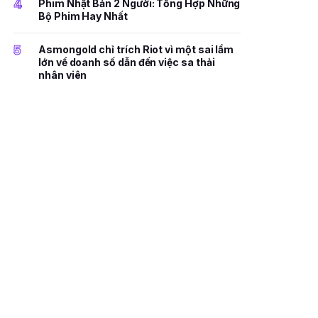
4
Phim Nhật Bản 2 Người: Tổng Hợp Những
Bộ Phim Hay Nhất
5
Asmongold chỉ trích Riot vì một sai lầm
lớn về doanh số dẫn đến việc sa thải
nhân viên