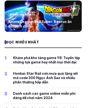
ANIME/MANGA
Anime Dragon Ball Super: Beerus ấn
định lịch chiếu
ĐỌC NHIỀU NHẤT
1
Khám phá kho tàng game Y8: Tuyển tập
những tựa game hay nhất mọi thời đại
2
Honkai: Star Rail cơn mưa quà tặng với
mã code 300 Ngọc Ánh Sao và nhiều
phần thưởng hấp dẫn
3
Danh sách các game online miễn phí
đáng để chơi năm 2024