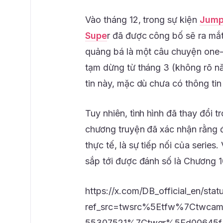
Vào tháng 12, trong sự kiện
Jump
Supe
r đã được công bố sẽ ra mắ
quảng bá là một câu chuyện one-
tạm dừng từ tháng 3 (không rõ n
tin này, mặc dù chưa có thông tin 
Tuy nhiên, tình hình đã thay đổi 
chương truyện đã xác nhận rằng đ
thực tế, là sự tiếp nối của series
sắp tới được đánh số là Chương 1
https://x.com/DB_official_en/s
ref_src=twsrc%5Etfw%7Ctwc
55307521%7Ctwgr%5Ed00645f3