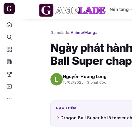
Nền tảng
Gamelade
/
Anime/Manga
Ngày phát hành
Ball Super cha
Nguyễn Hoàng Long
15/02/2025 · 3 phút đọc
ĐỌC THÊM
Dragon Ball Super hé lộ teaser c