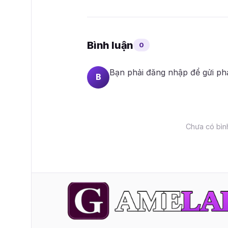
Bình luận
0
Bạn phải
đăng nhập
để gửi ph
B
Chưa có bình