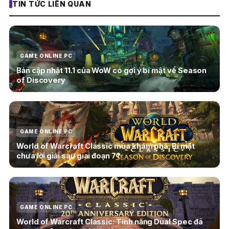
TIN TỨC LIÊN QUAN
GAME ONLINE PC
Bản cập nhật 11.1 của WoW có gợi ý bí mật về Season
of Discovery
GAME ONLINE PC
World of Warcraft Classic mùa khám phá: Bí mật
chưa lời giải sau giai đoạn 7?
GAME ONLINE PC
World of Warcraft Classic: Tính năng Dual Spec đã