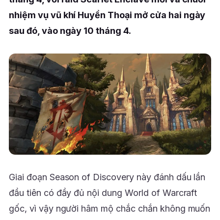
nhiệm vụ vũ khí Huyền Thoại mở cửa hai ngày
sau đó, vào ngày 10 tháng 4.
Giai đoạn Season of Discovery này đánh dấu lần
đầu tiên có đầy đủ nội dung World of Warcraft
gốc, vì vậy người hâm mộ chắc chắn không muốn