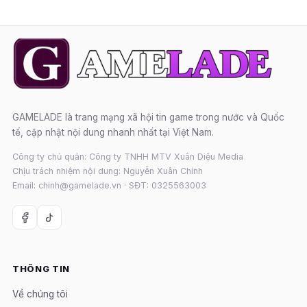
GAMELADE là trang mạng xã hội tin game trong nước và Quốc
tế, cập nhật nội dung nhanh nhất tại Việt Nam.
Công ty chủ quản: Công ty TNHH MTV Xuân Diệu Media
Chịu trách nhiệm nội dung: Nguyễn Xuân Chính
Email: chinh@gamelade.vn · SĐT: 0325563003
THÔNG TIN
Về chúng tôi