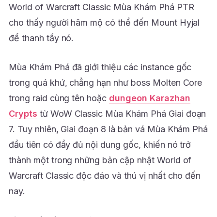
World of Warcraft Classic Mùa Khám Phá PTR
cho thấy người hâm mộ có thể đến Mount Hyjal
để thanh tẩy nó.
Mùa Khám Phá đã giới thiệu các instance gốc
trong quá khứ, chẳng hạn như boss Molten Core
trong raid cùng tên hoặc
dungeon Karazhan
Crypts
từ WoW Classic Mùa Khám Phá Giai đoạn
7. Tuy nhiên, Giai đoạn 8 là bản vá Mùa Khám Phá
đầu tiên có đầy đủ nội dung gốc, khiến nó trở
thành một trong những bản cập nhật World of
Warcraft Classic độc đáo và thú vị nhất cho đến
nay.