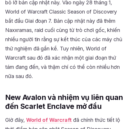
bỏ lỡ bản cập nhật này. Vào ngày 28 tháng 1,
World of Warcraft Classic Season of Discovery
bắt đầu Giai đoạn 7. Bản cập nhật này đã thêm
Naxxramas, raid cuối cùng từ trò chơi gốc, khiến
nhiều người tin rằng sự kết thúc của các máy chủ
thử nghiệm đã gần kề. Tuy nhiên, World of
Warcraft sau đó đã xác nhận một giai đoạn thứ
tám đang đến, và thậm chí có thể còn nhiều hơn
nữa sau đó.
New Avalon và nhiệm vụ liên quan
đến Scarlet Enclave mở đầu
Giờ đây,
World of Warcraft
đã chính thức tiết lộ