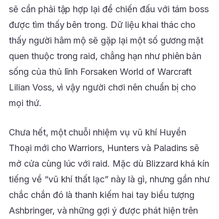
sẽ cần phải tập hợp lại để chiến đấu với tám boss
được tìm thấy bên trong. Dữ liệu khai thác cho
thấy người hâm mộ sẽ gặp lại một số gương mặt
quen thuộc trong raid, chẳng hạn như phiên bản
sống của thủ lĩnh Forsaken World of Warcraft
Lilian Voss, vì vậy người chơi nên chuẩn bị cho
mọi thứ.
Chưa hết, một chuỗi nhiệm vụ vũ khí Huyền
Thoại mới cho Warriors, Hunters và Paladins sẽ
mở cửa cùng lúc với raid. Mặc dù Blizzard khá kín
tiếng về “vũ khí thất lạc” này là gì, nhưng gần như
chắc chắn đó là thanh kiếm hai tay biểu tượng
Ashbringer, và những gợi ý được phát hiện trên