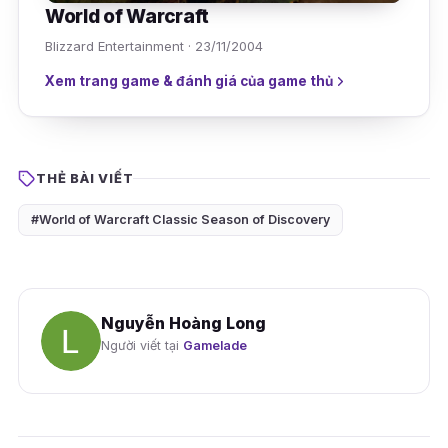
World of Warcraft
Blizzard Entertainment · 23/11/2004
Xem trang game & đánh giá của game thủ
THẺ BÀI VIẾT
#World of Warcraft Classic Season of Discovery
Nguyễn Hoàng Long
Người viết tại
Gamelade