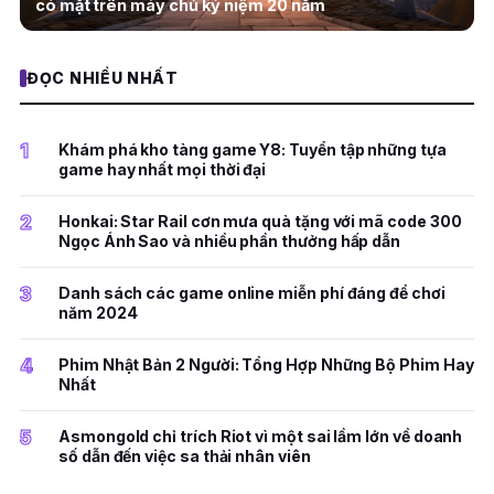
có mặt trên máy chủ kỷ niệm 20 năm
ĐỌC NHIỀU NHẤT
1
Khám phá kho tàng game Y8: Tuyển tập những tựa
game hay nhất mọi thời đại
2
Honkai: Star Rail cơn mưa quà tặng với mã code 300
Ngọc Ánh Sao và nhiều phần thưởng hấp dẫn
3
Danh sách các game online miễn phí đáng để chơi
năm 2024
4
Phim Nhật Bản 2 Người: Tổng Hợp Những Bộ Phim Hay
Nhất
5
Asmongold chỉ trích Riot vì một sai lầm lớn về doanh
số dẫn đến việc sa thải nhân viên