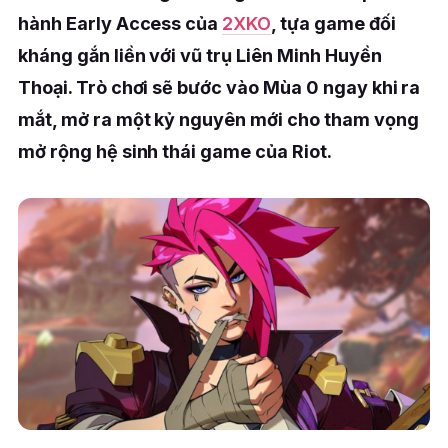
hành Early Access của
2XKO
, tựa game đối
kháng gắn liền với vũ trụ Liên Minh Huyền
Thoại. Trò chơi sẽ bước vào Mùa 0 ngay khi ra
mắt, mở ra một kỷ nguyên mới cho tham vọng
mở rộng hệ sinh thái game của Riot.