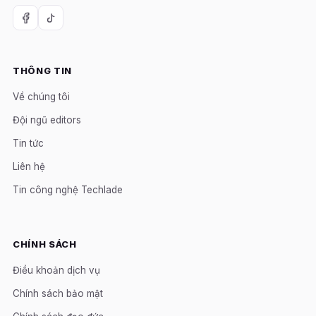
THÔNG TIN
Về chúng tôi
Đội ngũ editors
Tin tức
Liên hệ
Tin công nghệ Techlade
CHÍNH SÁCH
Điều khoản dịch vụ
Chính sách bảo mật