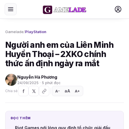
Gamelade
/
PlayStation
Người anh em của Liên Minh
Huyền Thoại – 2XKO chính
thức ấn định ngày ra mắt
Nguyễn Hà Phương
24/09/2025 · 5 phút đọc
aA
A
A
Chia sẻ
+
−
ĐỌC THÊM
Riot Games nới lỏng quy định tổ chức giải đấu