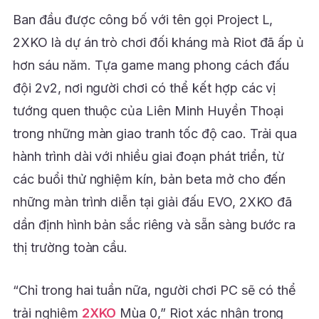
Ban đầu được công bố với tên gọi Project L,
2XKO là dự án trò chơi đối kháng mà Riot đã ấp ủ
hơn sáu năm. Tựa game mang phong cách đấu
đội 2v2, nơi người chơi có thể kết hợp các vị
tướng quen thuộc của Liên Minh Huyền Thoại
trong những màn giao tranh tốc độ cao. Trải qua
hành trình dài với nhiều giai đoạn phát triển, từ
các buổi thử nghiệm kín, bản beta mở cho đến
những màn trình diễn tại giải đấu EVO, 2XKO đã
dần định hình bản sắc riêng và sẵn sàng bước ra
thị trường toàn cầu.
“Chỉ trong hai tuần nữa, người chơi PC sẽ có thể
trải nghiệm
2XKO
Mùa 0,” Riot xác nhận trong