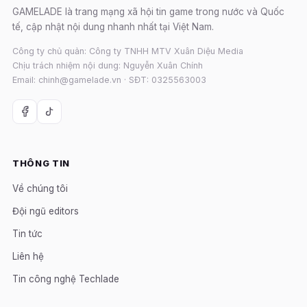
GAMELADE là trang mạng xã hội tin game trong nước và Quốc
tế, cập nhật nội dung nhanh nhất tại Việt Nam.
Công ty chủ quản: Công ty TNHH MTV Xuân Diệu Media
Chịu trách nhiệm nội dung: Nguyễn Xuân Chính
Email: chinh@gamelade.vn · SĐT: 0325563003
THÔNG TIN
Về chúng tôi
Đội ngũ editors
Tin tức
Liên hệ
Tin công nghệ Techlade