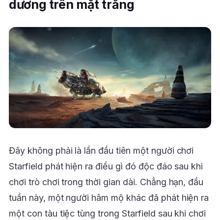
dương trên mặt trăng
Đây không phải là lần đầu tiên một người chơi
Starfield phát hiện ra điều gì đó độc đáo sau khi
chơi trò chơi trong thời gian dài. Chẳng hạn, đầu
tuần này, một người hâm mộ khác đã phát hiện ra
một con tàu tiệc tùng trong Starfield sau khi chơi