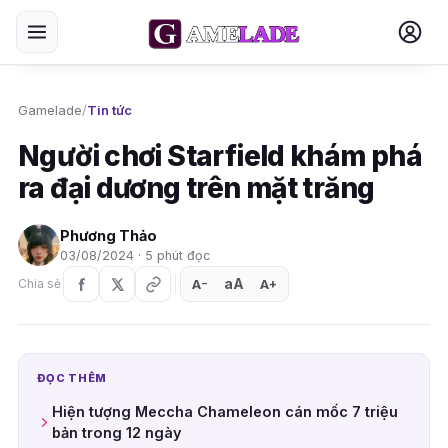
Gamelade
/
Tin tức
Người chơi Starfield khám phá
ra đại dương trên mặt trăng
Phương Thảo
03/08/2024 · 5 phút đọc
aA
A
A
Chia sẻ
+
−
ĐỌC THÊM
Hiện tượng Meccha Chameleon cán mốc 7 triệu
bản trong 12 ngày