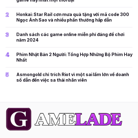
2
Honkai: Star Rail cơn mưa quà tặng với mã code 300
Ngọc Ánh Sao và nhiều phần thưởng hấp dẫn
3
Danh sách các game online miễn phí đáng để chơi
năm 2024
4
Phim Nhật Bản 2 Người: Tổng Hợp Những Bộ Phim Hay
Nhất
5
Asmongold chỉ trích Riot vì một sai lầm lớn về doanh
số dẫn đến việc sa thải nhân viên