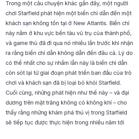
Trong một câu chuyện khác gần đây, một người
chơi Starfield phát hiện một biển chỉ dẫn đến một
khách sạn không tồn tại ở New Atlantis. Biển chỉ
này nằm ở khu vực bến tàu vũ trụ của thành phố,
và game thủ đã đi qua nó nhiều lần trước khi nhận
ra rằng biển chỉ dẫn không dẫn đến đâu cả. Lý do
có thể nhất cho sự nhầm lẫn này là biển chỉ dẫn
còn sót lại từ giai đoạn phát triển ban đầu của trò
chơi và khách sạn đã bị loại bỏ khỏi Starfield.
Cuối cùng, những phát hiện như thế này – và đại
dương trên mặt trăng không có không khí – cho
thấy rằng những khám phá thú vị trong Starfield
sẽ tiếp tục được thực hiện trong nhiều năm tới