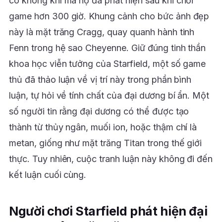
có không khí mà họ đã phát hiện sau khi chơi
game hơn 300 giờ. Khung cảnh cho bức ảnh đẹp
này là mặt trăng Cragg, quay quanh hành tinh
Fenn trong hệ sao Cheyenne. Giữ đúng tinh thần
khoa học viễn tưởng của Starfield, một số game
thủ đã thảo luận về vị trí này trong phần bình
luận, tự hỏi về tính chất của đại dương bí ẩn. Một
số người tin rằng đại dương có thể được tạo
thành từ thủy ngân, muối ion, hoặc thậm chí là
metan, giống như mặt trăng Titan trong thế giới
thực. Tuy nhiên, cuộc tranh luận này không đi đến
kết luận cuối cùng.
Người chơi Starfield phát hiện đại