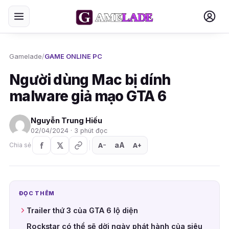
Gamelade
/
GAME ONLINE PC
Người dùng Mac bị dính
malware giả mạo GTA 6
Nguyễn Trung Hiếu
02/04/2024 · 3 phút đọc
aA
A
A
Chia sẻ
+
−
ĐỌC THÊM
Trailer thứ 3 của GTA 6 lộ diện
Rockstar có thể sẽ dời ngày phát hành của siêu