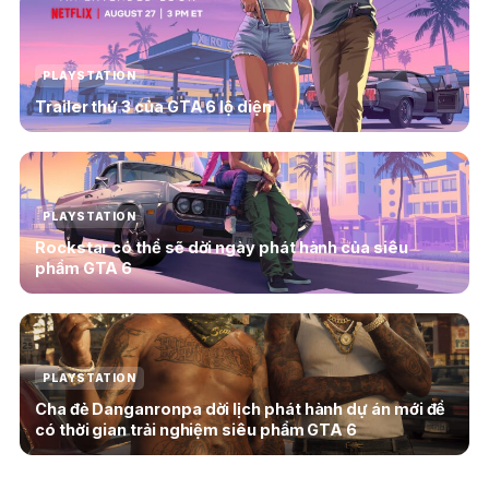
PLAYSTATION
Trailer thứ 3 của GTA 6 lộ diện
PLAYSTATION
Rockstar có thể sẽ dời ngày phát hành của siêu
phẩm GTA 6
PLAYSTATION
Cha đẻ Danganronpa dời lịch phát hành dự án mới để
có thời gian trải nghiệm siêu phẩm GTA 6