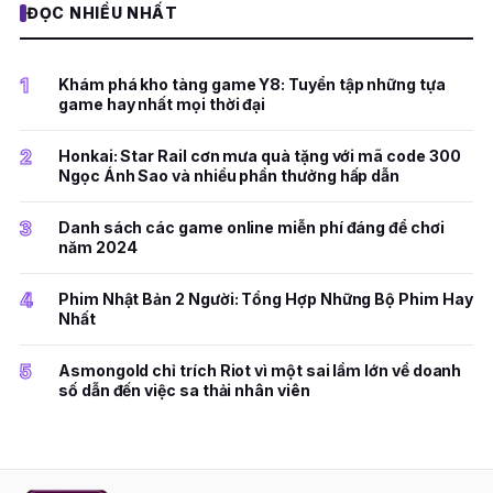
ĐỌC NHIỀU NHẤT
1
Khám phá kho tàng game Y8: Tuyển tập những tựa
game hay nhất mọi thời đại
2
Honkai: Star Rail cơn mưa quà tặng với mã code 300
Ngọc Ánh Sao và nhiều phần thưởng hấp dẫn
3
Danh sách các game online miễn phí đáng để chơi
năm 2024
4
Phim Nhật Bản 2 Người: Tổng Hợp Những Bộ Phim Hay
Nhất
5
Asmongold chỉ trích Riot vì một sai lầm lớn về doanh
số dẫn đến việc sa thải nhân viên