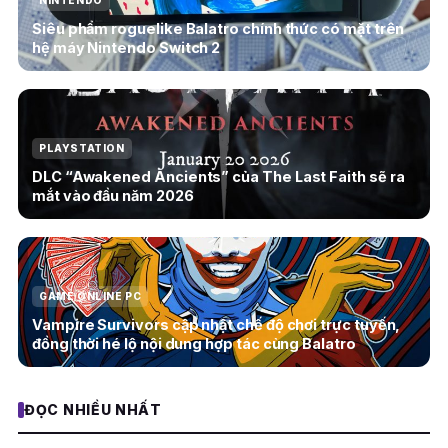
NINTENDO
Siêu phẩm roguelike Balatro chính thức có mặt trên
hệ máy Nintendo Switch 2
PLAYSTATION
DLC “Awakened Ancients” của The Last Faith sẽ ra
mắt vào đầu năm 2026
GAME ONLINE PC
Vampire Survivors cập nhật chế độ chơi trực tuyến,
đồng thời hé lộ nội dung hợp tác cùng Balatro
ĐỌC NHIỀU NHẤT