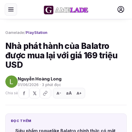
Gamelade
/
PlayStation
Nhà phát hành của Balatro
được mua lại với giá 169 triệu
USD
Nguyễn Hoàng Long
01/06/2026 · 3 phút đọc
aA
A
A
Chia sẻ
+
−
ĐỌC THÊM
Siêu phẩm roguelike Balatro chính thức có mặt