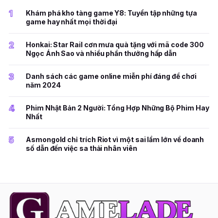
1
Khám phá kho tàng game Y8: Tuyển tập những tựa
game hay nhất mọi thời đại
2
Honkai: Star Rail cơn mưa quà tặng với mã code 300
Ngọc Ánh Sao và nhiều phần thưởng hấp dẫn
3
Danh sách các game online miễn phí đáng để chơi
năm 2024
4
Phim Nhật Bản 2 Người: Tổng Hợp Những Bộ Phim Hay
Nhất
5
Asmongold chỉ trích Riot vì một sai lầm lớn về doanh
số dẫn đến việc sa thải nhân viên