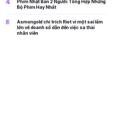
4
Phim Nhật Bản 2 Người: Tổng Hợp Những
Bộ Phim Hay Nhất
5
Asmongold chỉ trích Riot vì một sai lầm
lớn về doanh số dẫn đến việc sa thải
nhân viên