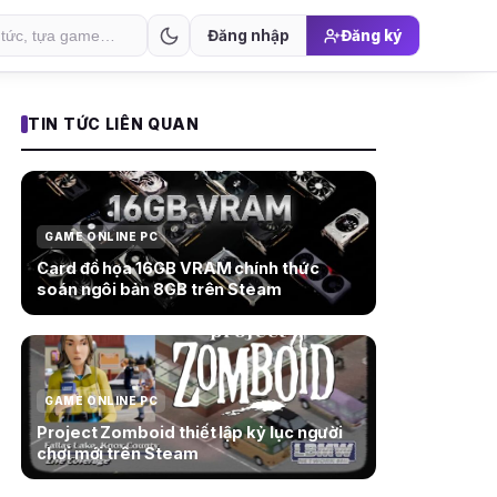
Đăng nhập
Đăng ký
TIN TỨC LIÊN QUAN
GAME ONLINE PC
Card đồ họa 16GB VRAM chính thức
soán ngôi bản 8GB trên Steam
GAME ONLINE PC
Project Zomboid thiết lập kỷ lục người
chơi mới trên Steam