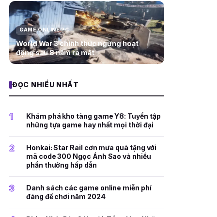
GAME ONLINE PC
World War 3 chính thức ngừng hoạt
động sau 8 năm ra mắt
ĐỌC NHIỀU NHẤT
1
Khám phá kho tàng game Y8: Tuyển tập
những tựa game hay nhất mọi thời đại
2
Honkai: Star Rail cơn mưa quà tặng với
mã code 300 Ngọc Ánh Sao và nhiều
phần thưởng hấp dẫn
3
Danh sách các game online miễn phí
đáng để chơi năm 2024