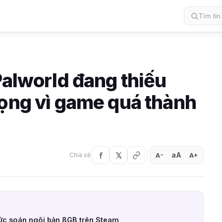
Palworld đang thiếu
rọng vì game quá thành
aA
A
A
Chia sẻ
+
−
ức soán ngôi bản 8GB trên Steam