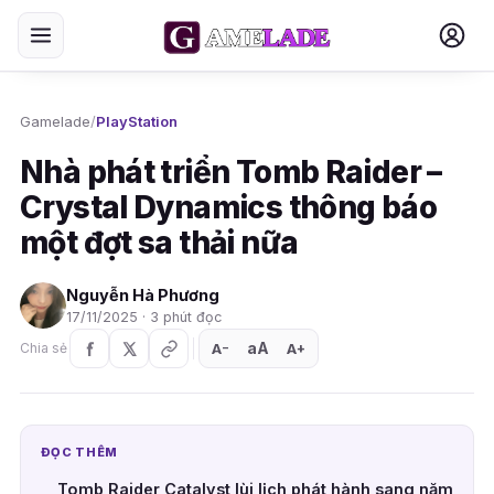
Gamelade
/
PlayStation
Nhà phát triển Tomb Raider –
Crystal Dynamics thông báo
một đợt sa thải nữa
Nguyễn Hà Phương
17/11/2025 · 3 phút đọc
aA
A
A
Chia sẻ
+
−
ĐỌC THÊM
Tomb Raider Catalyst lùi lịch phát hành sang năm