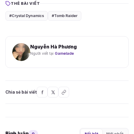
THẺ BÀI VIẾT
#Crystal Dynamics
#Tomb Raider
Nguyễn Hà Phương
Người viết tại
Gamelade
Chia sẻ bài viết
Bình luận
0
Nổi bật
Mới nhất