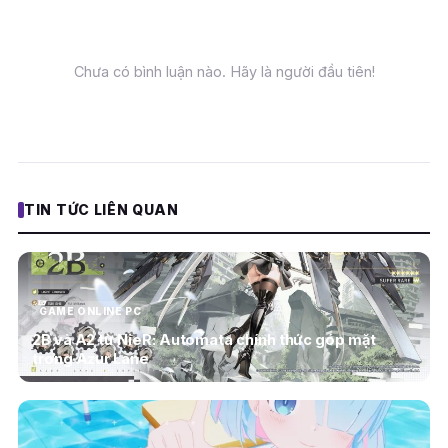
Chưa có bình luận nào. Hãy là người đầu tiên!
TIN TỨC LIÊN QUAN
GAME ONLINE PC
2B và A2 từ NieR: Automata chính thức góp mặt
trong Azur Lane