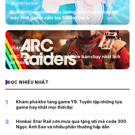
PLAYSTATION
Blue Archive chính thức tương thích hoàn toàn với
máy chơi game cầm tay Steam Deck
PLAYSTATION
ARC Raiders trở thành tựa game bán chạy nhất lịch
sử Nexon
ĐỌC NHIỀU NHẤT
1
Khám phá kho tàng game Y8: Tuyển tập những tựa
game hay nhất mọi thời đại
2
Honkai: Star Rail cơn mưa quà tặng với mã code 300
Ngọc Ánh Sao và nhiều phần thưởng hấp dẫn