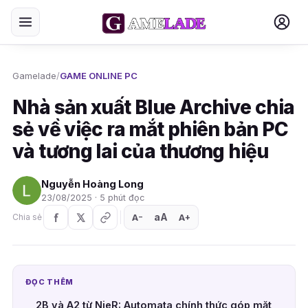
Gamelade
/
GAME ONLINE PC
Nhà sản xuất Blue Archive chia
sẻ về việc ra mắt phiên bản PC
và tương lai của thương hiệu
Nguyễn Hoàng Long
23/08/2025 · 5 phút đọc
aA
A
A
Chia sẻ
+
−
ĐỌC THÊM
2B và A2 từ NieR: Automata chính thức góp mặt