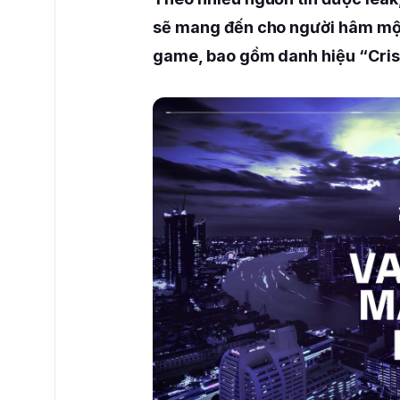
sẽ mang đến cho người hâm mộ 
game, bao gồm danh hiệu “Crisp