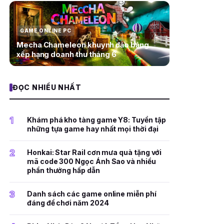
GAME ONLINE PC
Mecha Chameleon khuynh đảo bảng
xếp hạng doanh thu tháng 6
ĐỌC NHIỀU NHẤT
1
Khám phá kho tàng game Y8: Tuyển tập
những tựa game hay nhất mọi thời đại
2
Honkai: Star Rail cơn mưa quà tặng với
mã code 300 Ngọc Ánh Sao và nhiều
phần thưởng hấp dẫn
3
Danh sách các game online miễn phí
đáng để chơi năm 2024