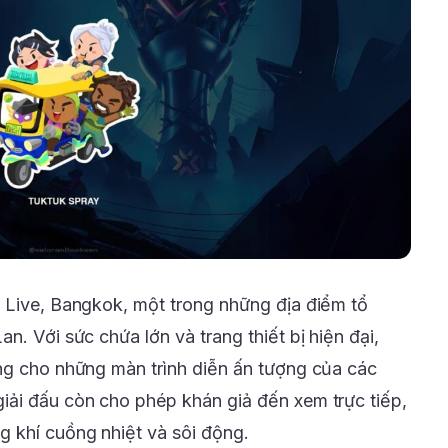
 Live, Bangkok, một trong những địa điểm tổ
n. Với sức chứa lớn và trang thiết bị hiện đại,
ng cho những màn trình diễn ấn tượng của các
iải đấu còn cho phép khán giả đến xem trực tiếp,
 khí cuồng nhiệt và sôi động.