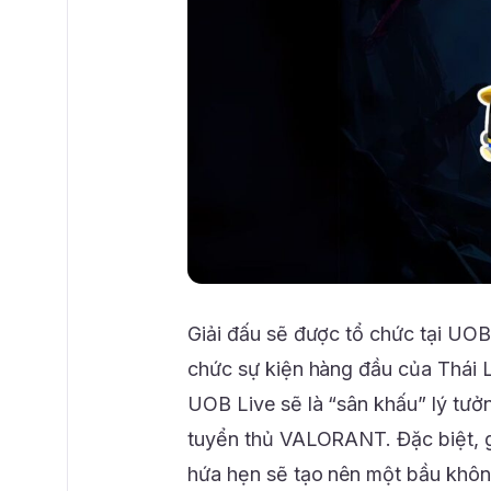
Giải đấu sẽ được tổ chức tại UOB
chức sự kiện hàng đầu của Thái La
UOB Live sẽ là “sân khấu” lý tưở
tuyển thủ VALORANT. Đặc biệt, g
hứa hẹn sẽ tạo nên một bầu không