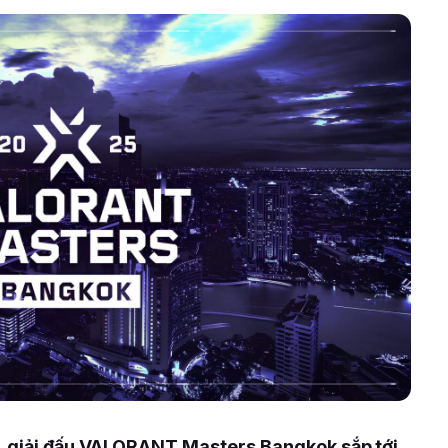
k, giải đấu VALORANT Masters Bangkok sắp tới