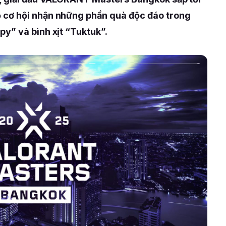
cơ hội nhận những phần quà độc đáo trong
y” và bình xịt “Tuktuk”.