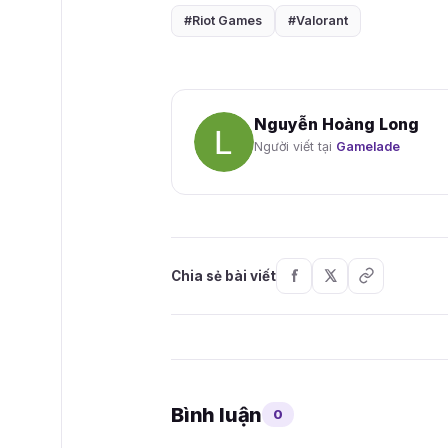
#Riot Games
#Valorant
Nguyễn Hoàng Long
Người viết tại
Gamelade
Chia sẻ bài viết
Bình luận
0