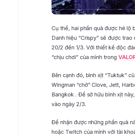
Cụ thể, hai phần quà được hé lộ b
Danh hiệu “Crispy” sẽ được trao c
20/2 đến 1/3. Với thiết kế độc đá
“chịu chơi” của mình trong
VALO
Bên cạnh đó, bình xịt “Tuktuk” c
Wingman “chở” Clove, Jett, Harb
Bangkok . Để sở hữu bình xịt này,
vào ngày 2/3.
Để nhận được những phần quà này
hoặc Twitch của mình với tài kho