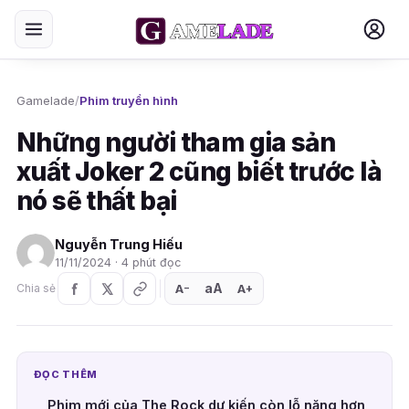
Gamelade
/
Phim truyền hình
Những người tham gia sản
xuất Joker 2 cũng biết trước là
nó sẽ thất bại
Nguyễn Trung Hiếu
11/11/2024 · 4 phút đọc
aA
A
A
Chia sẻ
+
−
ĐỌC THÊM
Phim mới của The Rock dự kiến còn lỗ nặng hơn