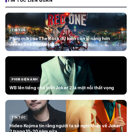
TIN TỨC LIÊN QUAN
TIN TỨC
Phim mới của The Rock dự kiến còn lỗ nặng hơn
Joker 2 và Borderlands
PHIM ĐIỆN ẢNH
WB lên tiếng cho biết Joker 2 là một nỗi thất vọng
TIN TỨC
Hideo Kojima tin rằng người ta sẽ nghĩ khác về Joker
2 trong 10-20 năm nữa