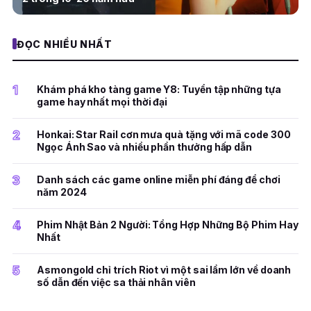
ĐỌC NHIỀU NHẤT
1
Khám phá kho tàng game Y8: Tuyển tập những tựa
game hay nhất mọi thời đại
2
Honkai: Star Rail cơn mưa quà tặng với mã code 300
Ngọc Ánh Sao và nhiều phần thưởng hấp dẫn
3
Danh sách các game online miễn phí đáng để chơi
năm 2024
4
Phim Nhật Bản 2 Người: Tổng Hợp Những Bộ Phim Hay
Nhất
5
Asmongold chỉ trích Riot vì một sai lầm lớn về doanh
số dẫn đến việc sa thải nhân viên