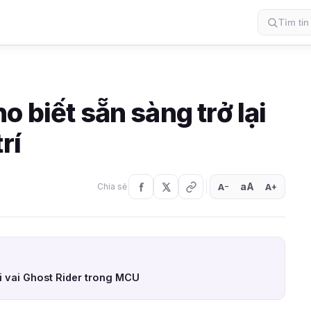
o biết sẵn sàng trở lại
rí
aA
A
A
Chia sẻ
+
−
với vai Ghost Rider trong MCU