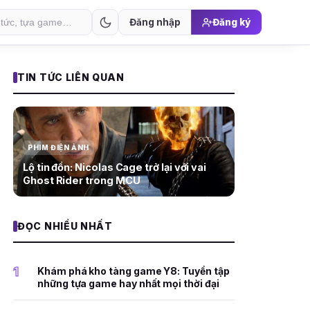
Đăng nhập
Đăng ký
TIN TỨC LIÊN QUAN
PHIM ĐIỆN ẢNH
Lộ tin đồn: Nicolas Cage trở lại với vai
Ghost Rider trong MCU
ĐỌC NHIỀU NHẤT
1
Khám phá kho tàng game Y8: Tuyển tập
những tựa game hay nhất mọi thời đại