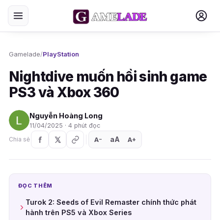
Gamelade
/
PlayStation
Nightdive muốn hồi sinh game
PS3 và Xbox 360
Nguyễn Hoàng Long
11/04/2025 · 4 phút đọc
aA
A
A
Chia sẻ
+
−
ĐỌC THÊM
Turok 2: Seeds of Evil Remaster chính thức phát
hành trên PS5 và Xbox Series