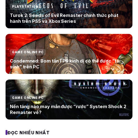
PLAYSTATION
Turok 2: Seeds of Evil Remaster chính thức phát
hành trên PS5 và Xbox Series
GAME ONLINE PC
Condemned: Bom tấn FPS kinh dị có thể được “tái
sinh” trên PC
GAME ONLINE PC
Nền tảng nào may mắn được “rước” System Shock 2
Remaster về?
ĐỌC NHIỀU NHẤT