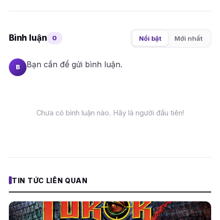
Bình luận
0
Nổi bật
Mới nhất
Bạn cần
để gửi bình luận.
B
Chưa có bình luận nào. Hãy là người đầu tiên!
TIN TỨC LIÊN QUAN