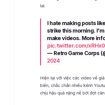
lai.
I hate making posts lik
strike this morning. I'
make videos. More inf
pic.twitter.com/xRHx
— Retro Game Corps 
2024
Hiện tại với việc các video về giả
biến, chắc chắn nhiều kênh Yout
chịu hậu quả nặng nề bởi đợt càn