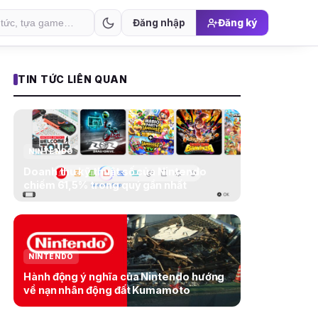
Đăng nhập
Đăng ký
TIN TỨC LIÊN QUAN
NINTENDO
Doanh thu kỹ thuật số của Nintendo
chiếm 61,5% trong quý gần nhất
NINTENDO
Hành động ý nghĩa của Nintendo hướng
về nạn nhân động đất Kumamoto