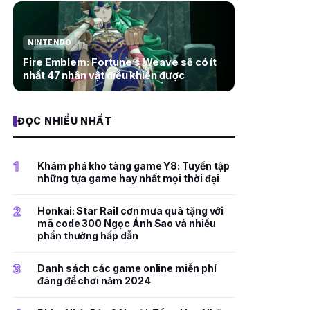
NINTENDO
Fire Emblem: Fortune’s Weave sẽ có ít
nhất 47 nhân vật điều khiển được
ĐỌC NHIỀU NHẤT
1
Khám phá kho tàng game Y8: Tuyển tập
những tựa game hay nhất mọi thời đại
2
Honkai: Star Rail cơn mưa quà tặng với
mã code 300 Ngọc Ánh Sao và nhiều
phần thưởng hấp dẫn
3
Danh sách các game online miễn phí
đáng để chơi năm 2024