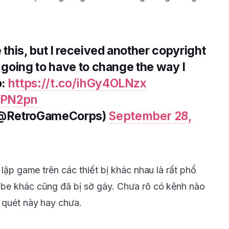
e this, but I received another copyright
m going to have to change the way I
o:
https://t.co/ihGy4OLNzx
0PN2pn
(@RetroGameCorps)
September 28,
 lập game trên các thiết bị khác nhau là rất phổ
ube khác cũng đã bị sờ gáy. Chưa rõ có kênh nào
 quét này hay chưa.