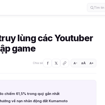
truy lùng các Youtuber
 lập game
aA
A
A
Chia sẻ
+
−
ndo chiếm 61,5% trong quý gần nhất
 hướng về nạn nhân động đất Kumamoto