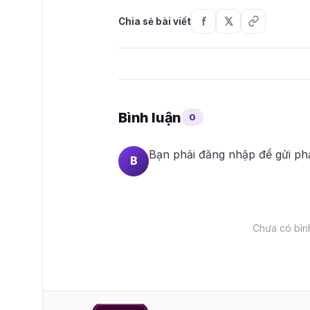
Chia sẻ bài viết
Bình luận
0
Bạn phải
đăng nhập
để gửi ph
B
Chưa có bình