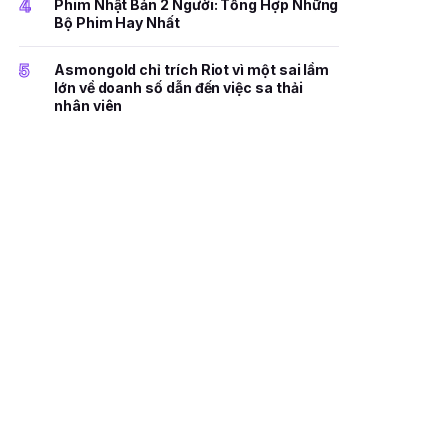
4
Phim Nhật Bản 2 Người: Tổng Hợp Những
Bộ Phim Hay Nhất
5
Asmongold chỉ trích Riot vì một sai lầm
lớn về doanh số dẫn đến việc sa thải
nhân viên