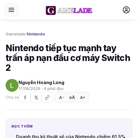
Gamelade
/
Nintendo
Nintendo tiếp tục mạnh tay
trấn áp nạn đầu cơ máy Switch
2
Nguyễn Hoàng Long
17/06/2026 · 4 phút đọc
aA
A
A
Chia sẻ
+
−
ĐỌC THÊM
Doanh thu kỹ thuật số của Nintendo chiếm 61,5%