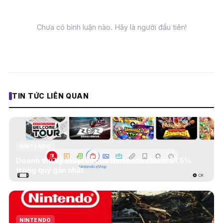
Chưa có bình luận nào. Hãy là người đầu tiên!
TIN TỨC LIÊN QUAN
NINTENDO
Doanh thu kỹ thuật số của Nintendo chiếm 61,5%
trong quý gần nhất
NINTENDO