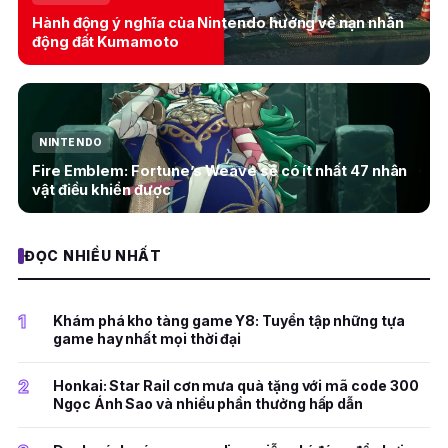
Hành động ý nghĩa của Nintendo hướng về nạn nhân
động đất Kumamoto
NINTENDO
Fire Emblem: Fortune’s Weave sẽ có ít nhất 47 nhân
vật điều khiển được
ĐỌC NHIỀU NHẤT
1
Khám phá kho tàng game Y8: Tuyển tập những tựa
game hay nhất mọi thời đại
2
Honkai: Star Rail cơn mưa quà tặng với mã code 300
Ngọc Ánh Sao và nhiều phần thưởng hấp dẫn