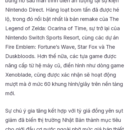
bùng nổ sau màn trình diễn ấn tượng tại sự kiện
Nintendo Direct. Hàng loạt bom tấn đã được hé
lộ, trong đó nổi bật nhất là bản remake của The
Legend of Zelda: Ocarina of Time, sự trở lại của
Nintendo Switch Sports Resort, cùng các dự án
Fire Emblem: Fortune’s Wave, Star Fox và The
Duskbloods. Hơn thế nữa, các tựa game được
nâng cấp từ hệ máy cũ, điển hình như dòng game
Xenoblade, cũng được xác nhận sẽ hoạt động
mượt mà ở mức 60 khung hình/giây trên nền tảng
mới.
Sự chú ý gia tăng kết hợp với tỷ giá đồng yên sụt
giảm đã biến thị trường Nhật Bản thành mục tiêu
cho giới đầu cơ nước ngoài nhờ mức giá bán thiết