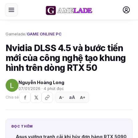
Gamelade
/
GAME ONLINE PC
Nvidia DLSS 4.5 và bước tiến
mới của công nghệ tạo khung
hình trên dòng RTX 50
Nguyễn Hoàng Long
07/01/2026 · 4 phút đọc
aA
A
A
Chia sẻ
+
−
ĐỌC THÊM
Asus vướng tranh cãi khi hủy đơn hàng RTX 5090