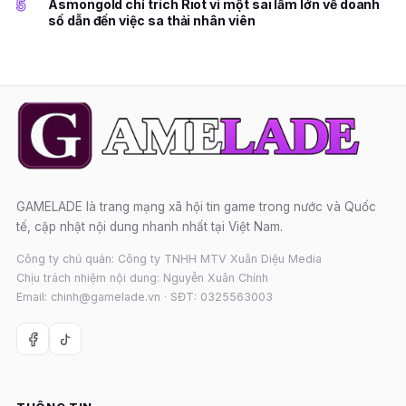
5
Asmongold chỉ trích Riot vì một sai lầm lớn về doanh
số dẫn đến việc sa thải nhân viên
GAMELADE là trang mạng xã hội tin game trong nước và Quốc
tế, cập nhật nội dung nhanh nhất tại Việt Nam.
Công ty chủ quản: Công ty TNHH MTV Xuân Diệu Media
Chịu trách nhiệm nội dung: Nguyễn Xuân Chính
Email: chinh@gamelade.vn · SĐT: 0325563003