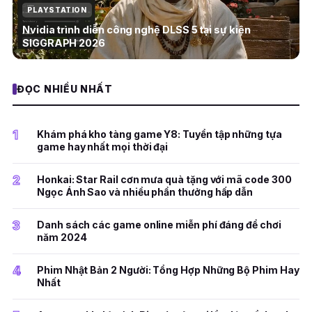
PLAYSTATION
Nvidia trình diễn công nghệ DLSS 5 tại sự kiện
SIGGRAPH 2026
ĐỌC NHIỀU NHẤT
1
Khám phá kho tàng game Y8: Tuyển tập những tựa
game hay nhất mọi thời đại
2
Honkai: Star Rail cơn mưa quà tặng với mã code 300
Ngọc Ánh Sao và nhiều phần thưởng hấp dẫn
3
Danh sách các game online miễn phí đáng để chơi
năm 2024
4
Phim Nhật Bản 2 Người: Tổng Hợp Những Bộ Phim Hay
Nhất