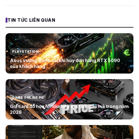
TIN TỨC LIÊN QUAN
PLAYSTATION
Asus vướng tranh cãi khi hủy đơn hàng RTX 5090
của khách hàng
GAME ONLINE PC
Giá card đồ họa Nvidia tiếp tục tăng phi mã trong năm
2026