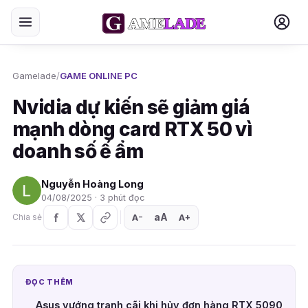
Gamelade
/
GAME ONLINE PC
Nvidia dự kiến sẽ giảm giá
mạnh dòng card RTX 50 vì
doanh số ế ẩm
Nguyễn Hoàng Long
04/08/2025 · 3 phút đọc
aA
A
A
Chia sẻ
+
−
ĐỌC THÊM
Asus vướng tranh cãi khi hủy đơn hàng RTX 5090