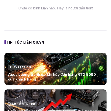
Chưa có bình luận nào. Hãy là người đầu tiên!
TIN TỨC LIÊN QUAN
PLAYSTATION
Asus vướng tranh cãi khi hủy đơn hàng RTX 5090
của khách hàng
GAME ONLINE PC