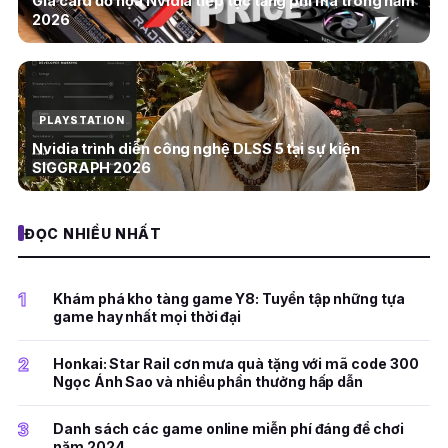
Giá card đồ họa Nvidia tiếp tục tăng phi mã trong năm
2026
PLAYSTATION
Nvidia trình diễn công nghệ DLSS 5 tại sự kiện
SIGGRAPH 2026
ĐỌC NHIỀU NHẤT
1
Khám phá kho tàng game Y8: Tuyển tập những tựa
game hay nhất mọi thời đại
2
Honkai: Star Rail cơn mưa quà tặng với mã code 300
Ngọc Ánh Sao và nhiều phần thưởng hấp dẫn
3
Danh sách các game online miễn phí đáng để chơi
năm 2024