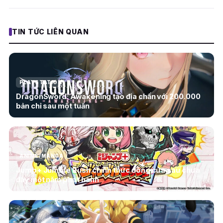
TIN TỨC LIÊN QUAN
PLAYSTATION
DragonSword: Awakening tạo địa chấn với 200.000
bản chỉ sau một tuần
ANIME/MANGA
Jump+ Jumble Rush chính thức đóng cửa sau chưa
đầy một năm phát hành