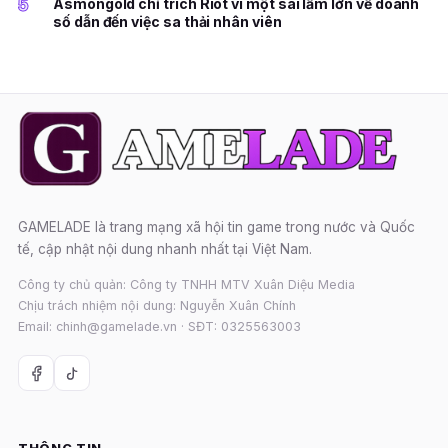
5
Asmongold chỉ trích Riot vì một sai lầm lớn về doanh
số dẫn đến việc sa thải nhân viên
GAMELADE là trang mạng xã hội tin game trong nước và Quốc
tế, cập nhật nội dung nhanh nhất tại Việt Nam.
Công ty chủ quản: Công ty TNHH MTV Xuân Diệu Media
Chịu trách nhiệm nội dung: Nguyễn Xuân Chính
Email: chinh@gamelade.vn · SĐT: 0325563003