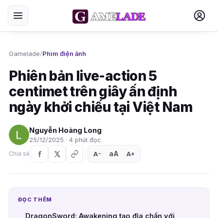
Gamelade
/
Phim điện ảnh
Phiên bản live-action 5
centimet trên giây ấn định
ngày khởi chiếu tại Việt Nam
Nguyễn Hoàng Long
25/12/2025 · 4 phút đọc
aA
A
A
Chia sẻ
+
−
ĐỌC THÊM
DragonSword: Awakening tạo địa chấn với