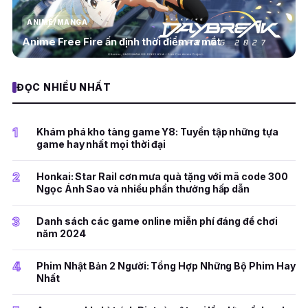
ANIME/MANGA
Anime Free Fire ấn định thời điểm ra mắt
ĐỌC NHIỀU NHẤT
1
Khám phá kho tàng game Y8: Tuyển tập những tựa
game hay nhất mọi thời đại
2
Honkai: Star Rail cơn mưa quà tặng với mã code 300
Ngọc Ánh Sao và nhiều phần thưởng hấp dẫn
3
Danh sách các game online miễn phí đáng để chơi
năm 2024
4
Phim Nhật Bản 2 Người: Tổng Hợp Những Bộ Phim Hay
Nhất