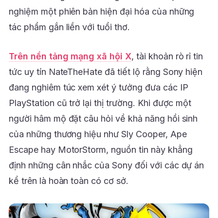
nghiệm một phiên bản hiện đại hóa của những
tác phẩm gắn liền với tuổi thơ.
Trên nền tảng mạng xã hội X
, tài khoản rò rỉ tin
tức uy tín NateTheHate đã tiết lộ rằng Sony hiện
đang nghiêm túc xem xét ý tưởng đưa các IP
PlayStation cũ trở lại thị trường. Khi được một
người hâm mộ đặt câu hỏi về khả năng hồi sinh
của những thương hiệu như Sly Cooper, Ape
Escape hay MotorStorm, nguồn tin này khẳng
định những cân nhắc của Sony đối với các dự án
kể trên là hoàn toàn có cơ sở.