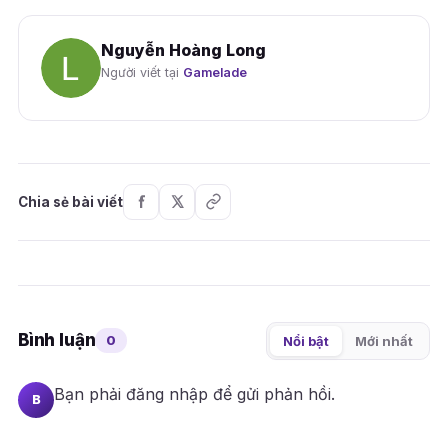
Nguyễn Hoàng Long
Người viết tại
Gamelade
Chia sẻ bài viết
Bình luận
0
Nổi bật
Mới nhất
Bạn phải
đăng nhập
để gửi phản hồi.
B