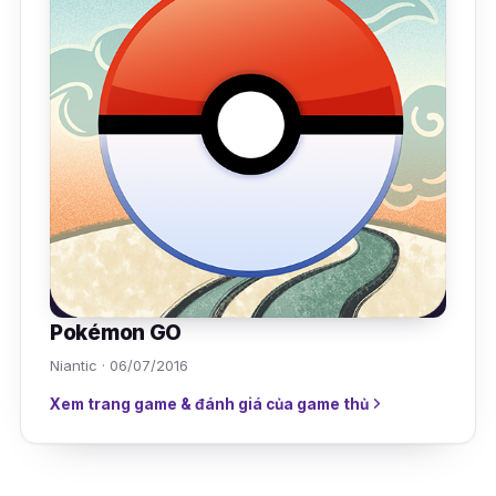
Pokémon GO
Niantic · 06/07/2016
Xem trang game & đánh giá của game thủ