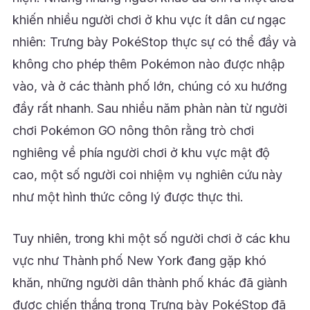
khiến nhiều người chơi ở khu vực ít dân cư ngạc
nhiên: Trưng bày PokéStop thực sự có thể đầy và
không cho phép thêm Pokémon nào được nhập
vào, và ở các thành phố lớn, chúng có xu hướng
đầy rất nhanh. Sau nhiều năm phàn nàn từ người
chơi Pokémon GO nông thôn rằng trò chơi
nghiêng về phía người chơi ở khu vực mật độ
cao, một số người coi nhiệm vụ nghiên cứu này
như một hình thức công lý được thực thi.
Tuy nhiên, trong khi một số người chơi ở các khu
vực như Thành phố New York đang gặp khó
khăn, những người dân thành phố khác đã giành
được chiến thắng trong Trưng bày PokéStop đã