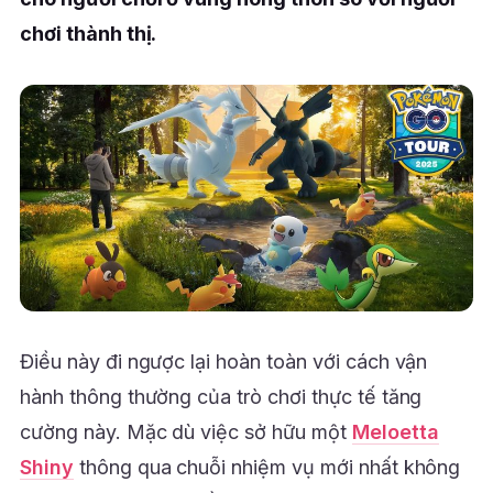
chơi thành thị.
Điều này đi ngược lại hoàn toàn với cách vận
hành thông thường của trò chơi thực tế tăng
cường này. Mặc dù việc sở hữu một
Meloetta
Shiny
thông qua chuỗi nhiệm vụ mới nhất không