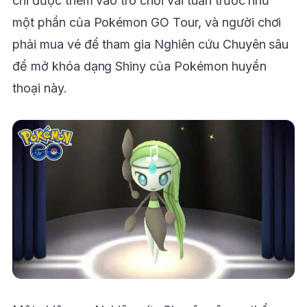
chỉ được thêm vào trò chơi vài tuần trước như
một phần của Pokémon GO Tour, và người chơi
phải mua vé để tham gia Nghiên cứu Chuyên sâu
để mở khóa dạng Shiny của Pokémon huyền
thoại này.