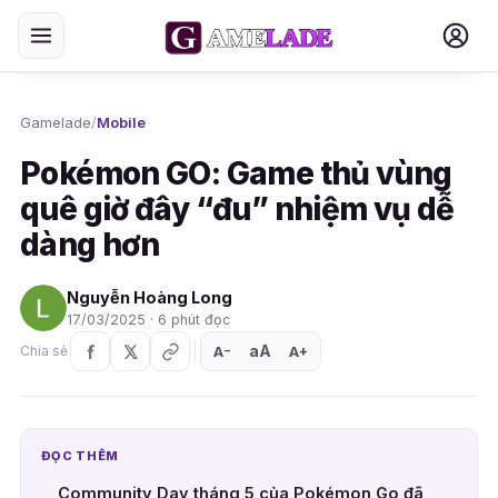
Gamelade
/
Mobile
Pokémon GO: Game thủ vùng
quê giờ đây “đu” nhiệm vụ dễ
dàng hơn
Nguyễn Hoàng Long
17/03/2025 · 6 phút đọc
aA
A
A
Chia sẻ
+
−
ĐỌC THÊM
Community Day tháng 5 của Pokémon Go đã