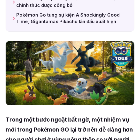
chính thức được công bố
Pokémon Go tung sự kiện A Shockingly Good
Time, Gigantamax Pikachu lần đầu xuất hiện
Trong một bước ngoặt bất ngờ, một nhiệm vụ
mới trong Pokémon GO lại trở nên dễ dàng hơn
cho người chơi ở vùng nông thôn so với người