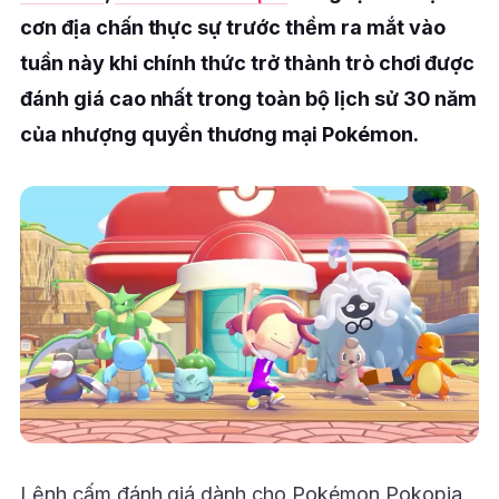
cơn địa chấn thực sự trước thềm ra mắt vào
tuần này khi chính thức trở thành trò chơi được
đánh giá cao nhất trong toàn bộ lịch sử 30 năm
của nhượng quyền thương mại Pokémon.
Lệnh cấm đánh giá dành cho Pokémon Pokopia