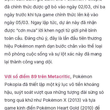
đã chính thức được gỡ bỏ vào ngày 02/03, chỉ ba
ngày trước khi tựa game chính thức lên kệ vào
ngày 05/03. Ngay lập tức, dự án này đã nhận
được “cơn mưa” lời khen ngợi từ giới phê bình
toàn cầu. Đáng chú ý, đây là lần đầu tiên thương
hiệu Pokémon mạnh dạn bước chân vào thể loại
mô phỏng cuộc sống và sự lột xác này đã mang
lại thành công vang dội.
Với số điểm 89 trên Metacritic
, Pokémon
Pokopia đã thiết lập một kỷ lục vô tiền khoáng
hậu, suýt soát vượt qua những tượng đài sừng sỏ
trong quá khứ như Pokémon X (2013) và tựa
game kinh điển Pokémon Heart Gold (2010) để