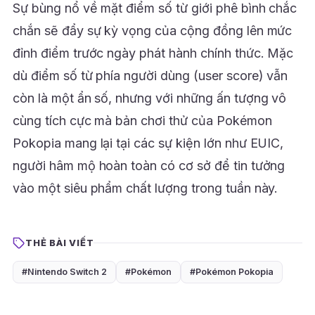
Sự bùng nổ về mặt điểm số từ giới phê bình chắc
chắn sẽ đẩy sự kỳ vọng của cộng đồng lên mức
đỉnh điểm trước ngày phát hành chính thức. Mặc
dù điểm số từ phía người dùng (user score) vẫn
còn là một ẩn số, nhưng với những ấn tượng vô
cùng tích cực mà bản chơi thử của Pokémon
Pokopia mang lại tại các sự kiện lớn như EUIC,
người hâm mộ hoàn toàn có cơ sở để tin tưởng
vào một siêu phẩm chất lượng trong tuần này.
THẺ BÀI VIẾT
#Nintendo Switch 2
#Pokémon
#Pokémon Pokopia