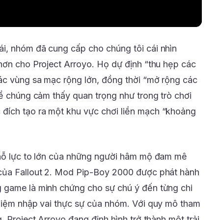
i, nhóm đã cung cấp cho chúng tôi cái nhìn
hơn cho Project Arroyo. Họ dự định “thu hẹp các
ác vùng sa mạc rộng lớn, đồng thời “mở rộng các
để chúng cảm thấy quan trọng như trong trò chơi
ích tạo ra một khu vực chơi liền mạch “khoảng
.
 nỗ lực to lớn của những người hâm mộ đam mê
của Fallout 2. Mod Pip-Boy 2000 được phát hành
 game là minh chứng cho sự chú ý đến từng chi
ghiệm nhập vai thực sự của nhóm. Với quy mô tham
, Project Arroyo đang định hình trở thành một trải