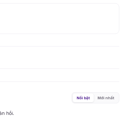
Nổi bật
Mới nhất
ản hồi.