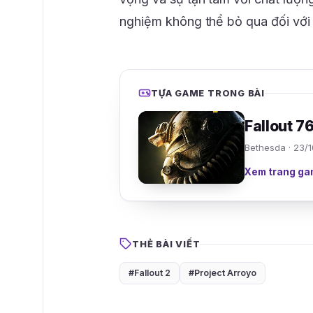
nghiệm không thể bỏ qua đối với
TỰA GAME TRONG BÀI
Fallout 7
Bethesda · 23/
Xem trang ga
THẺ BÀI VIẾT
#Fallout 2
#Project Arroyo