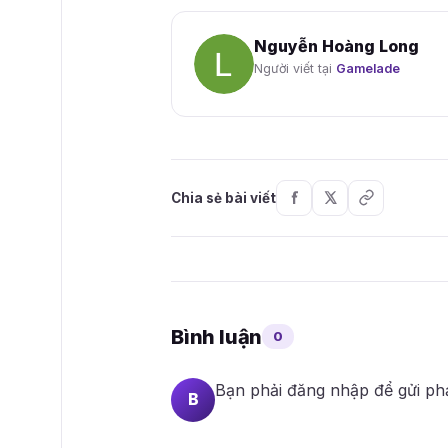
Nguyễn Hoàng Long
Người viết tại
Gamelade
Chia sẻ bài viết
Bình luận
0
Bạn phải
đăng nhập
để gửi ph
B