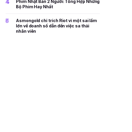
4
Phim Nhật Bản 2 Người: Tổng Hợp Những
Bộ Phim Hay Nhất
5
Asmongold chỉ trích Riot vì một sai lầm
lớn về doanh số dẫn đến việc sa thải
nhân viên