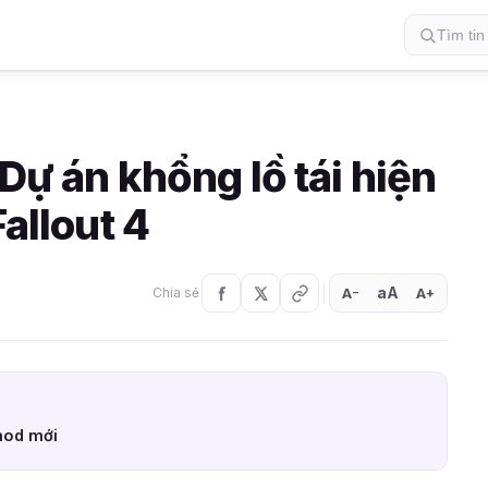
 Dự án khổng lồ tái hiện
Fallout 4
aA
A
A
Chia sẻ
+
−
mod mới