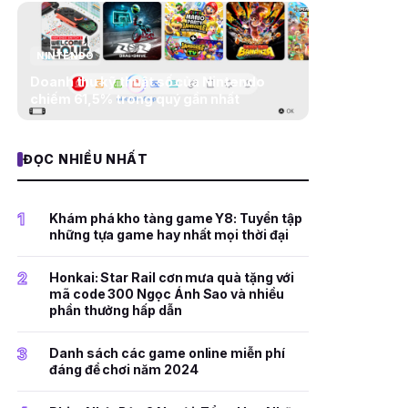
NINTENDO
Doanh thu kỹ thuật số của Nintendo
chiếm 61,5% trong quý gần nhất
ĐỌC NHIỀU NHẤT
1
Khám phá kho tàng game Y8: Tuyển tập
những tựa game hay nhất mọi thời đại
2
Honkai: Star Rail cơn mưa quà tặng với
mã code 300 Ngọc Ánh Sao và nhiều
phần thưởng hấp dẫn
3
Danh sách các game online miễn phí
đáng để chơi năm 2024