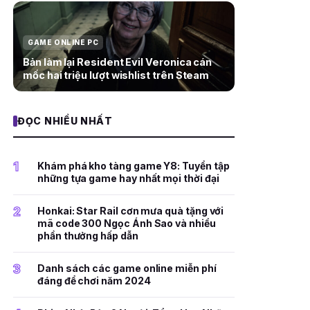
GAME ONLINE PC
Bản làm lại Resident Evil Veronica cán
mốc hai triệu lượt wishlist trên Steam
ĐỌC NHIỀU NHẤT
1
Khám phá kho tàng game Y8: Tuyển tập
những tựa game hay nhất mọi thời đại
2
Honkai: Star Rail cơn mưa quà tặng với
mã code 300 Ngọc Ánh Sao và nhiều
phần thưởng hấp dẫn
3
Danh sách các game online miễn phí
đáng để chơi năm 2024