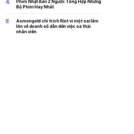
4
Phim Nhật Bản 2 Người: Tổng Hợp Những
Bộ Phim Hay Nhất
5
Asmongold chỉ trích Riot vì một sai lầm
lớn về doanh số dẫn đến việc sa thải
nhân viên