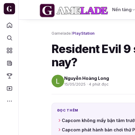
Nền tảng
Gamelade
/
PlayStation
Resident Evil 9
nay?
Nguyễn Hoàng Long
15/05/2025 · 4 phút đọc
ĐỌC THÊM
Capcom không mấy bận tâm trước 
Capcom phát hành bản chơi thử 