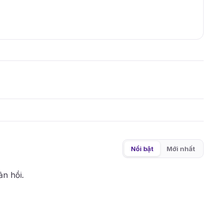
Nổi bật
Mới nhất
ản hồi.