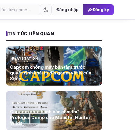
Đăng nhập
Đăng ký
TIN TỨC LIÊN QUAN
PLAYSTATION
Capcom không mấy bận tâm trước
quyết định khải tử đĩa gaem vật lý của
Sony
PLAYSTATION
Capcom phát hành bản chơi thử
Prologue Demo cho Monster Hunter
Wilds