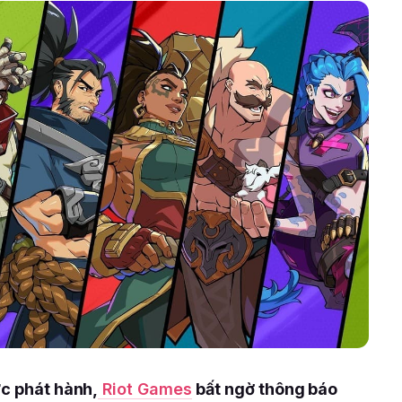
ức phát hành,
Riot Games
bất ngờ thông báo