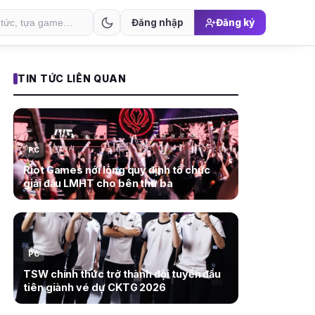
Đăng nhập
Đăng ký
TIN TỨC LIÊN QUAN
PC
Riot Games nới lỏng quy định tổ chức
giải đấu LMHT cho bên thứ ba
PC
TSW chính thức trở thành đội tuyển đầu
tiên giành vé dự CKTG 2026