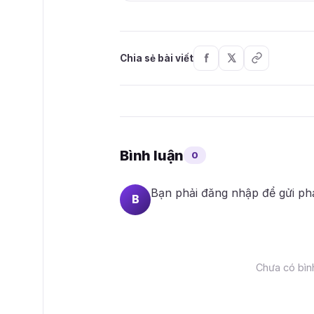
Chia sẻ bài viết
Bình luận
0
Bạn phải
đăng nhập
để gửi ph
B
Chưa có bình