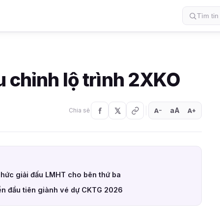
 chỉnh lộ trình 2XKO
aA
A
A
Chia sẻ
+
−
chức giải đấu LMHT cho bên thứ ba
ển đầu tiên giành vé dự CKTG 2026