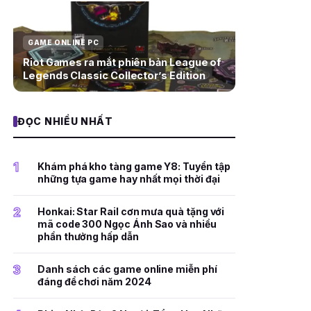
GAME ONLINE PC
Riot Games ra mắt phiên bản League of
Legends Classic Collector’s Edition
ĐỌC NHIỀU NHẤT
1
Khám phá kho tàng game Y8: Tuyển tập
những tựa game hay nhất mọi thời đại
2
Honkai: Star Rail cơn mưa quà tặng với
mã code 300 Ngọc Ánh Sao và nhiều
phần thưởng hấp dẫn
3
Danh sách các game online miễn phí
đáng để chơi năm 2024