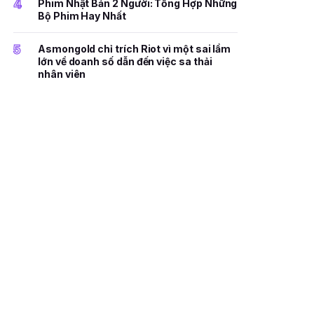
4
Phim Nhật Bản 2 Người: Tổng Hợp Những
Bộ Phim Hay Nhất
5
Asmongold chỉ trích Riot vì một sai lầm
lớn về doanh số dẫn đến việc sa thải
nhân viên