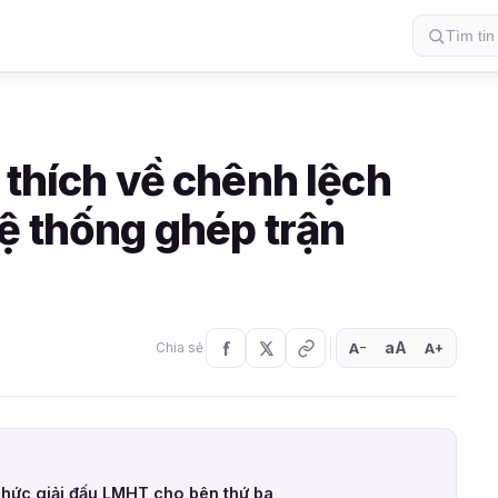
 thích về chênh lệch
ệ thống ghép trận
aA
A
A
Chia sẻ
+
−
chức giải đấu LMHT cho bên thứ ba