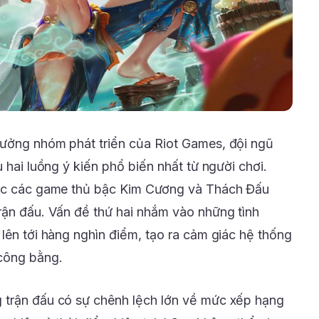
rưởng nhóm phát triển của Riot Games, đội ngũ
u hai luồng ý kiến phổ biến nhất từ người chơi.
iệc các game thủ bậc Kim Cương và Thách Đấu
rận đấu. Vấn đề thứ hai nhắm vào những tình
lên tới hàng nghìn điểm, tạo ra cảm giác hệ thống
 công bằng.
 trận đấu có sự chênh lệch lớn về mức xếp hạng