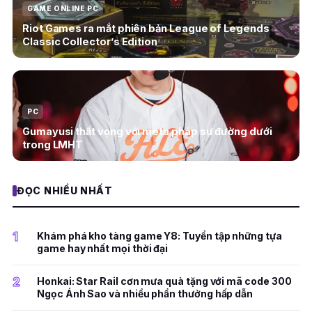
GAME ONLINE PC
Riot Games ra mắt phiên bản League of Legends
Classic Collector’s Edition
PC
Gumayusi thất vọng với meta pháp sư đường dưới
trong LMHT
ĐỌC NHIỀU NHẤT
1
Khám phá kho tàng game Y8: Tuyển tập những tựa
game hay nhất mọi thời đại
2
Honkai: Star Rail cơn mưa quà tặng với mã code 300
Ngọc Ánh Sao và nhiều phần thưởng hấp dẫn