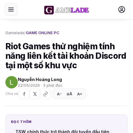
Gamelade
/
GAME ONLINE PC
Riot Games thử nghiệm tính
năng liên kết tài khoản Discord
tại một số khu vực
Nguyễn Hoàng Long
22/05/2026 · 3 phút đọc
aA
A
A
Chia sẻ
+
−
ĐỌC THÊM
TSW chính thức trở thành đội tuyển đầu tiên