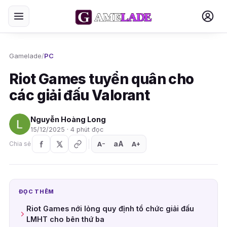
Gamelade
/
PC
Riot Games tuyển quân cho
các giải đấu Valorant
Nguyễn Hoàng Long
15/12/2025 · 4 phút đọc
aA
A
A
Chia sẻ
+
−
ĐỌC THÊM
Riot Games nới lỏng quy định tổ chức giải đấu
LMHT cho bên thứ ba