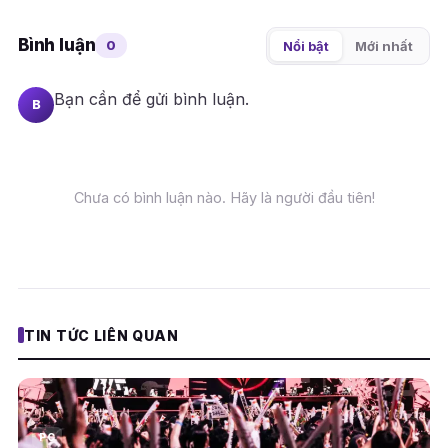
Bình luận
0
Nổi bật
Mới nhất
Bạn cần
để gửi bình luận.
B
Chưa có bình luận nào. Hãy là người đầu tiên!
TIN TỨC LIÊN QUAN
PC