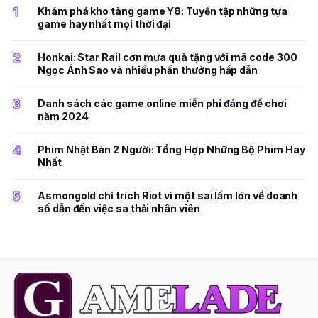
1
Khám phá kho tàng game Y8: Tuyển tập những tựa
game hay nhất mọi thời đại
2
Honkai: Star Rail cơn mưa quà tặng với mã code 300
Ngọc Ánh Sao và nhiều phần thưởng hấp dẫn
3
Danh sách các game online miễn phí đáng để chơi
năm 2024
4
Phim Nhật Bản 2 Người: Tổng Hợp Những Bộ Phim Hay
Nhất
5
Asmongold chỉ trích Riot vì một sai lầm lớn về doanh
số dẫn đến việc sa thải nhân viên