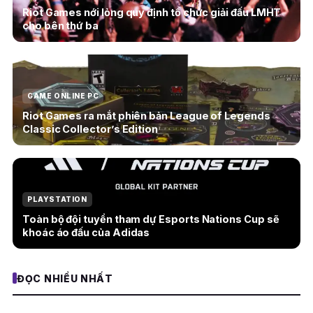
Riot Games nới lỏng quy định tổ chức giải đấu LMHT
cho bên thứ ba
GAME ONLINE PC
Riot Games ra mắt phiên bản League of Legends
Classic Collector’s Edition
PLAYSTATION
Toàn bộ đội tuyển tham dự Esports Nations Cup sẽ
khoác áo đấu của Adidas
ĐỌC NHIỀU NHẤT