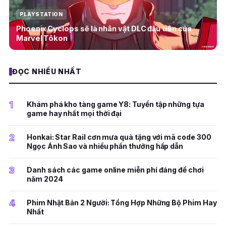
PLAYSTATION
Phoenix Cyclops sẽ là nhân vật DLC đầu tiên của
Marvel Tōkon
ĐỌC NHIỀU NHẤT
1
Khám phá kho tàng game Y8: Tuyển tập những tựa
game hay nhất mọi thời đại
2
Honkai: Star Rail cơn mưa quà tặng với mã code 300
Ngọc Ánh Sao và nhiều phần thưởng hấp dẫn
3
Danh sách các game online miễn phí đáng để chơi
năm 2024
4
Phim Nhật Bản 2 Người: Tổng Hợp Những Bộ Phim Hay
Nhất