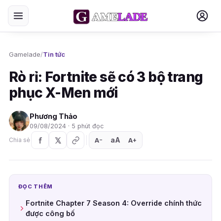
Gamelade
/
Tin tức
Rò rỉ: Fortnite sẽ có 3 bộ trang
phục X-Men mới
Phương Thảo
09/08/2024 · 5 phút đọc
aA
A
A
Chia sẻ
+
−
ĐỌC THÊM
Fortnite Chapter 7 Season 4: Override chính thức
được công bố