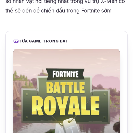
số nhân vật nổi tiếng nhất trong vũ trụ X-Men có
thể sẽ đến để chiến đấu trong Fortnite sớm
TỰA GAME TRONG BÀI