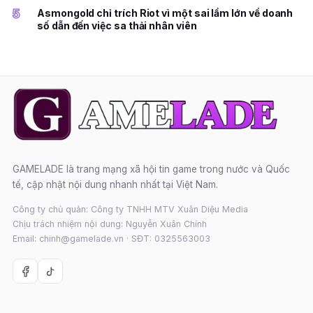
5
Asmongold chỉ trích Riot vì một sai lầm lớn về doanh
số dẫn đến việc sa thải nhân viên
GAMELADE là trang mạng xã hội tin game trong nước và Quốc
tế, cập nhật nội dung nhanh nhất tại Việt Nam.
Công ty chủ quản: Công ty TNHH MTV Xuân Diệu Media
Chịu trách nhiệm nội dung: Nguyễn Xuân Chính
Email: chinh@gamelade.vn · SĐT: 0325563003