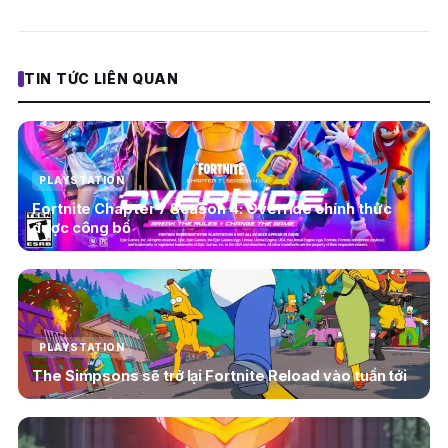
TIN TỨC LIÊN QUAN
PLAYSTATION
Fortnite Chapter 7 Season 4: Override chính thức
được công bố
PLAYSTATION
The Simpsons sẽ trở lại Fortnite Reload vào tuần tới