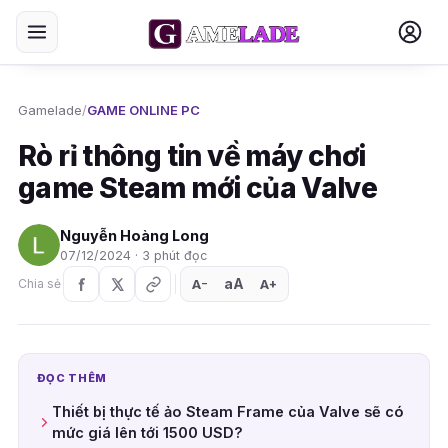
Gamelade
/
GAME ONLINE PC
Rò rỉ thông tin về máy chơi
game Steam mới của Valve
Nguyễn Hoàng Long
07/12/2024 · 3 phút đọc
aA
A
A
Chia sẻ
+
−
ĐỌC THÊM
Thiết bị thực tế ảo Steam Frame của Valve sẽ có
mức giá lên tới 1500 USD?