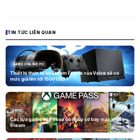
TIN TỨC LIÊN QUAN
GAME ONLINE PC
Thiết bị thực tế ảo Steam Frame của Valve sẽ có
mức giá lên tới 1500 USD?
XBOX
Các tựa game của Xbox có nguy cơ bay màu khỏi
Steam