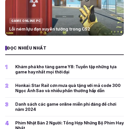
GAME ONLINE PC
Lỗi ném lựu đạn xuyên tường trong CS2
ĐỌC NHIỀU NHẤT
1
Khám phá kho tàng game Y8: Tuyển tập những tựa
game hay nhất mọi thời đại
2
Honkai: Star Rail cơn mưa quà tặng với mã code 300
Ngọc Ánh Sao và nhiều phần thưởng hấp dẫn
3
Danh sách các game online miễn phí đáng để chơi
năm 2024
4
Phim Nhật Bản 2 Người: Tổng Hợp Những Bộ Phim Hay
Nhất