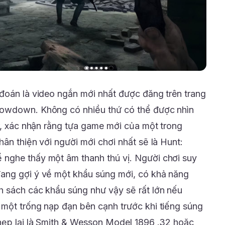
đoán là video ngắn mới nhất được đăng trên trang
howdown. Không có nhiều thứ có thể được nhìn
er, xác nhận rằng tựa game mới của một trong
ân thiện với người mới chơi nhất sẽ là Hunt:
nghe thấy một âm thanh thú vị. Người chơi suy
ang gợi ý về một khẩu súng mới, có khả năng
 sách các khẩu súng như vậy sẽ rất lớn nếu
một trống nạp đạn bên cạnh trước khi tiếng súng
hẹp lại là Smith & Wesson Model 1896 .32 hoặc