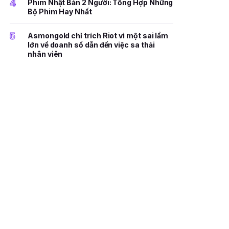
4
Phim Nhật Bản 2 Người: Tổng Hợp Những
Bộ Phim Hay Nhất
5
Asmongold chỉ trích Riot vì một sai lầm
lớn về doanh số dẫn đến việc sa thải
nhân viên