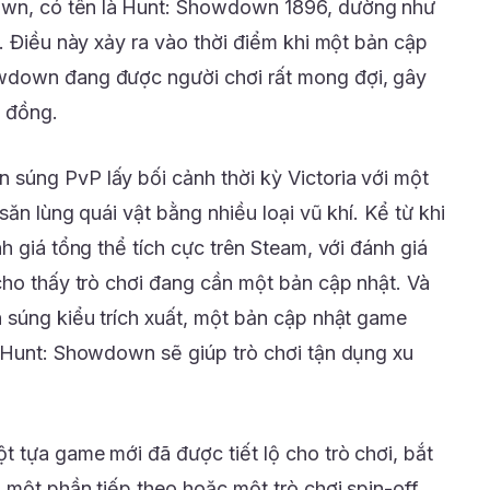
wn, có tên là Hunt: Showdown 1896, dường như
. Điều này xảy ra vào thời điểm khi một bản cập
wdown đang được người chơi rất mong đợi, gây
g đồng.
súng PvP lấy bối cảnh thời kỳ Victoria với một
săn lùng quái vật bằng nhiều loại vũ khí. Kể từ khi
h giá tổng thể tích cực trên Steam, với đánh giá
cho thấy trò chơi đang cần một bản cập nhật. Và
 súng kiểu trích xuất, một bản cập nhật game
 Hunt: Showdown sẽ giúp trò chơi tận dụng xu
 tựa game mới đã được tiết lộ cho trò chơi, bắt
 một phần tiếp theo hoặc một trò chơi spin-off