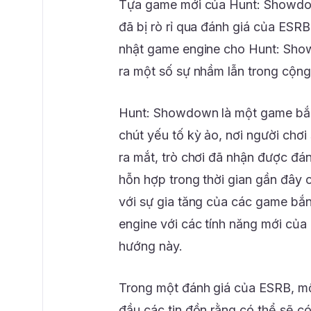
Tựa game mới của Hunt: Showdo
đã bị rò rỉ qua đánh giá của ESRB
nhật game engine cho Hunt: Sho
ra một số sự nhầm lẫn trong cộn
Hunt: Showdown là một game bắn 
chút yếu tố kỳ ảo, nơi người chơi 
ra mắt, trò chơi đã nhận được đán
hỗn hợp trong thời gian gần đây 
với sự gia tăng của các game bắn
engine với các tính năng mới của
hướng này.
Trong một đánh giá của ESRB, một
đầu các tin đồn rằng có thể sẽ có