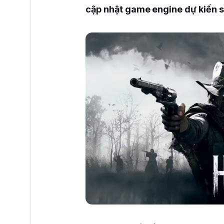
cập nhật game engine dự kiến s