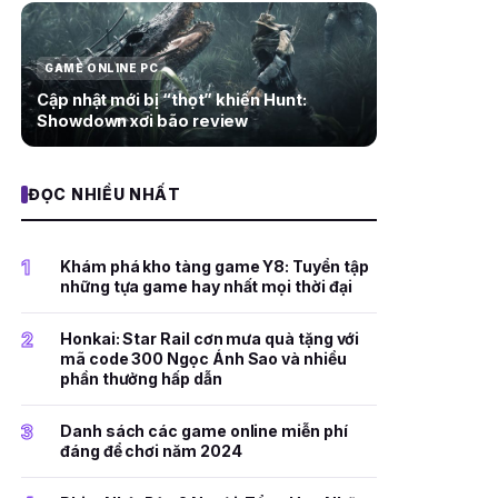
GAME ONLINE PC
Cập nhật mới bị “thọt” khiến Hunt:
Showdown xơi bão review
ĐỌC NHIỀU NHẤT
1
Khám phá kho tàng game Y8: Tuyển tập
những tựa game hay nhất mọi thời đại
2
Honkai: Star Rail cơn mưa quà tặng với
mã code 300 Ngọc Ánh Sao và nhiều
phần thưởng hấp dẫn
3
Danh sách các game online miễn phí
đáng để chơi năm 2024