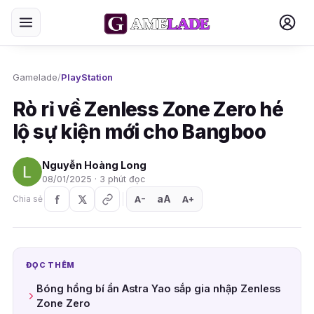
Gamelade
/
PlayStation
Rò rỉ về Zenless Zone Zero hé
lộ sự kiện mới cho Bangboo
Nguyễn Hoàng Long
08/01/2025 · 3 phút đọc
aA
A
A
Chia sẻ
+
−
ĐỌC THÊM
Bóng hồng bí ẩn Astra Yao sắp gia nhập Zenless
Zone Zero