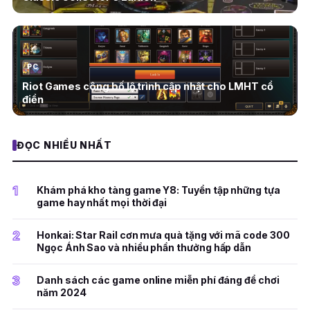
PC
Riot Games công bố lộ trình cập nhật cho LMHT cổ
điển
ĐỌC NHIỀU NHẤT
1
Khám phá kho tàng game Y8: Tuyển tập những tựa
game hay nhất mọi thời đại
2
Honkai: Star Rail cơn mưa quà tặng với mã code 300
Ngọc Ánh Sao và nhiều phần thưởng hấp dẫn
3
Danh sách các game online miễn phí đáng để chơi
năm 2024