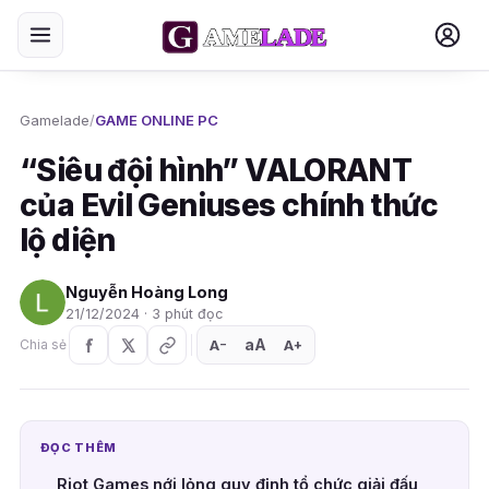
Gamelade
/
GAME ONLINE PC
“Siêu đội hình” VALORANT
của Evil Geniuses chính thức
lộ diện
Nguyễn Hoàng Long
21/12/2024 · 3 phút đọc
aA
A
A
Chia sẻ
+
−
ĐỌC THÊM
Riot Games nới lỏng quy định tổ chức giải đấu