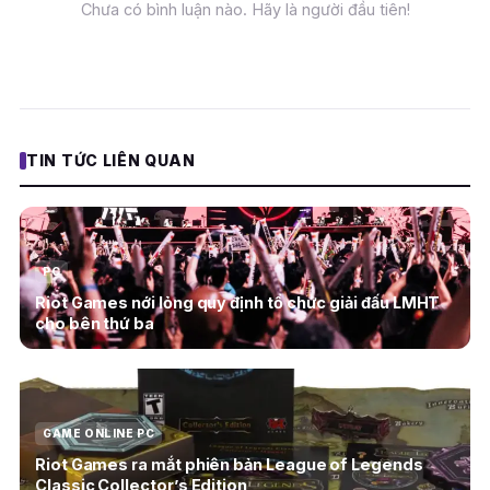
Chưa có bình luận nào. Hãy là người đầu tiên!
TIN TỨC LIÊN QUAN
PC
Riot Games nới lỏng quy định tổ chức giải đấu LMHT
cho bên thứ ba
GAME ONLINE PC
Riot Games ra mắt phiên bản League of Legends
Classic Collector’s Edition