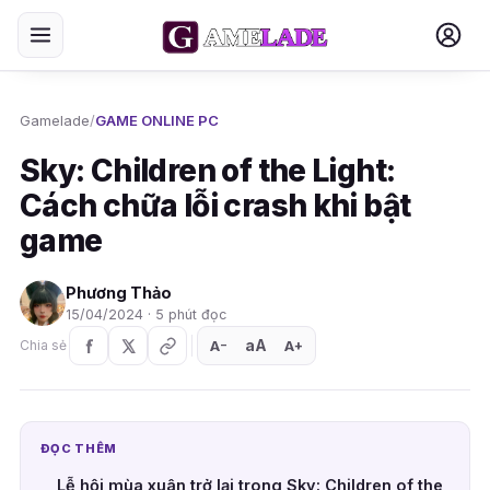
Gamelade
/
GAME ONLINE PC
Sky: Children of the Light:
Cách chữa lỗi crash khi bật
game
Phương Thảo
15/04/2024 · 5 phút đọc
aA
A
A
Chia sẻ
+
−
ĐỌC THÊM
Lễ hội mùa xuân trở lại trong Sky: Children of the