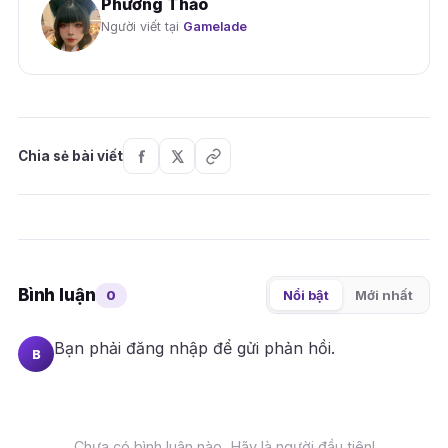
Phương Thảo
Người viết tại
Gamelade
Chia sẻ bài viết
Bình luận
0
Nổi bật
Mới nhất
Bạn phải
đăng nhập
để gửi phản hồi.
B
Chưa có bình luận nào. Hãy là người đầu tiên!