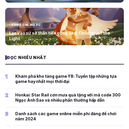
GAME ONLINE PC
Lạc vào xứ sở thần tiên cùng Sky: Children of the
Light
ĐỌC NHIỀU NHẤT
1
Khám phá kho tàng game Y8: Tuyển tập những tựa
game hay nhất mọi thời đại
2
Honkai: Star Rail cơn mưa quà tặng với mã code 300
Ngọc Ánh Sao và nhiều phần thưởng hấp dẫn
3
Danh sách các game online miễn phí đáng để chơi
năm 2024