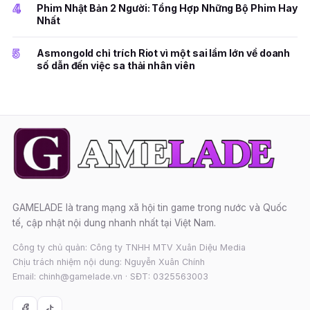
4
Phim Nhật Bản 2 Người: Tổng Hợp Những Bộ Phim Hay
Nhất
5
Asmongold chỉ trích Riot vì một sai lầm lớn về doanh
số dẫn đến việc sa thải nhân viên
GAMELADE là trang mạng xã hội tin game trong nước và Quốc
tế, cập nhật nội dung nhanh nhất tại Việt Nam.
Công ty chủ quản: Công ty TNHH MTV Xuân Diệu Media
Chịu trách nhiệm nội dung: Nguyễn Xuân Chính
Email: chinh@gamelade.vn · SĐT: 0325563003